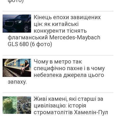
фото)
Кінець епохи завищених
цін: як китайські
конкуренти тіснять
флагманський Mercedes-Maybach
GLS 680 (6 фото)
Чому в метро так
специфічно пахне і в чому
небезпека джерела цього
запаху.
Живі камені, які старші за
цивілізацію: історія
строматолітів Хамелін-Пул