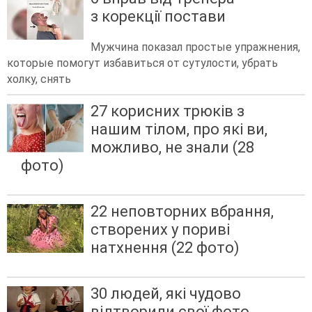
з корекції постави
Мужчина показал простые упражнения,
которые помогут избавиться от сутулости, убрать
холку, снять
27 корисних трюків з
нашим тілом, про які ви,
можливо, не знали (28
фото)
22 неповторних вбрання,
створених у пориві
натхнення (22 фото)
30 людей, які чудово
відтворили свої фото