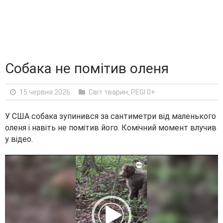
Собака не помітив оленя
15 червня 2026
Світ тварин
,
PEGI 0+
У США собака зупинився за сантиметри від маленького
оленя і навіть не помітив його. Комічний момент влучив
у відео.
V
i
d
e
o
P