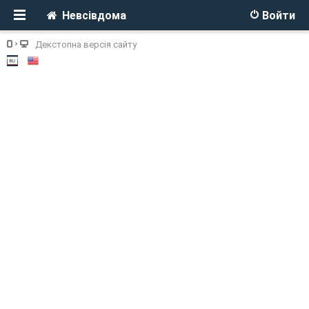
Невсівдома
Войти
Декстопна версія сайту