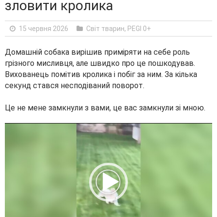
зловити кролика
15 червня 2026
Світ тварин
,
PEGI 0+
Домашній собака вирішив приміряти на себе роль
грізного мисливця, але швидко про це пошкодував.
Вихованець помітив кролика і побіг за ним. За кілька
секунд стався несподіваний поворот.
Це не мене замкнули з вами, це вас замкнули зі мною.
V
i
d
e
o
P
l
a