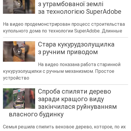
з утрамбованої землі
за технологією SuperAdobe
На видео продемонстрирован процесс строительства
купольного дома по технологии SuperAdobe. Длинные
Стара кукурудзолущилка
з ручним приводом
На видео показана работа старинной
кукурузолущилки с ручным механизмом. Простое
устройство
Спроба спиляти дерево
заради кращого виду
закінчилася руйнуванням
власного будинку
Семья решила спилить вековое дерево, которое, по их