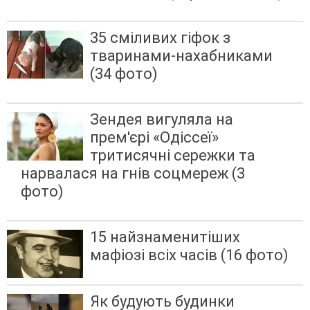
35 сміливих гіфок з
тваринами-нахабниками
(34 фото)
Зендея вигуляла на
прем'єрі «Одіссеї»
тритисячні сережки та
нарвалася на гнів соцмереж (3
фото)
15 найзнаменитіших
мафіозі всіх часів (16 фото)
Як будують будинки