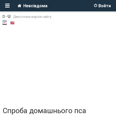
Невсівдома
Войти
Декстопна версія сайту
Спроба домашнього пса