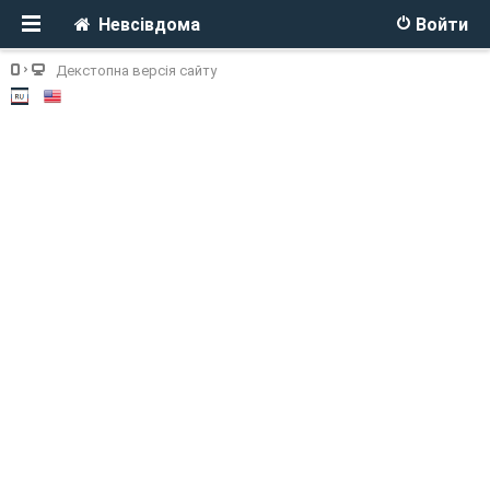
Невсівдома
Войти
Декстопна версія сайту