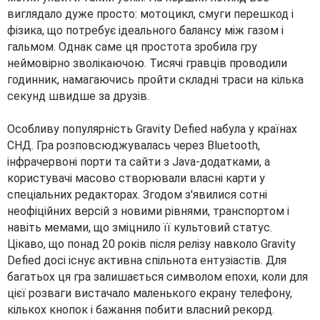
виглядало дуже просто: мотоцикл, смуги перешкод і
фізика, що потребує ідеального балансу між газом і
гальмом. Однак саме ця простота зробила гру
неймовірно зволікаючою. Тисячі гравців проводили
годинник, намагаючись пройти складні траси на кілька
секунд швидше за друзів.
Особливу популярність Gravity Defied набула у країнах
СНД. Гра розповсюджувалась через Bluetooth,
інфрачервоні порти та сайти з Java-додатками, а
користувачі масово створювали власні карти у
спеціальних редакторах. Згодом з'явилися сотні
неофіційних версій з новими рівнями, транспортом і
навіть мемами, що зміцнило її культовий статус.
Цікаво, що понад 20 років після релізу навколо Gravity
Defied досі існує активна спільнота ентузіастів. Для
багатьох ця гра залишається символом епохи, коли для
цієї розваги вистачало маленького екрану телефону,
кількох кнопок і бажання побити власний рекорд.