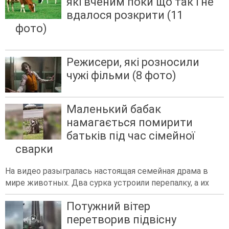
які вченим поки що так і не
вдалося розкрити (11
фото)
Режисери, які розносили
чужі фільми (8 фото)
Маленький бабак
намагається помирити
батьків під час сімейної
сварки
На видео разыгралась настоящая семейная драма в
мире животных. Два сурка устроили перепалку, а их
Потужний вітер
перетворив підвісну