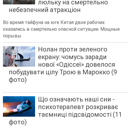
люльку на смертельно
небезпечний атракціон
Во время тайфуна на юге Китая двое рабочих
оказались в смертельно опасной ситуации. Мощные
порывы
Нолан проти зеленого
екрану: чомусь заради
нової «Одіссеї» довелося
побудувати цілу Трою в Марокко (9
фото)
Що означають наші сни -
психотерапевт розкриває
таємниці підсвідомості (11
фото)