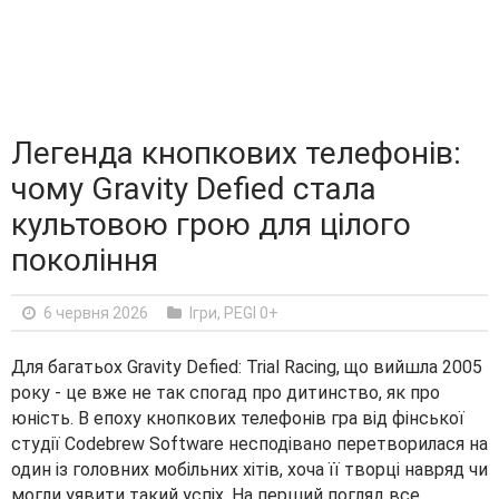
Легенда кнопкових телефонів:
чому Gravity Defied стала
культовою грою для цілого
покоління
6 червня 2026
Ігри
,
PEGI 0+
Для багатьох Gravity Defied: Trial Racing, що вийшла 2005
року - це вже не так спогад про дитинство, як про
юність. В епоху кнопкових телефонів гра від фінської
студії Codebrew Software несподівано перетворилася на
один із головних мобільних хітів, хоча її творці навряд чи
могли уявити такий успіх. На перший погляд все