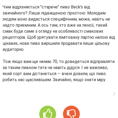
Чим відрізняється "старече" пиво Beck's від
звичайного? Лише підвищеною гіркотою. Молодим
людям воно видасться специфічним, може, навіть не
надто приємним. А ось тим, хто вже на пенсії, такий
смак буде саме з огляду на особливості смакових
рецепторів. Щоб урятувати лімітовану партію напою від
цікавих, нове пиво вирішили продавати лише цільову
аудиторію.
Тож якщо вам ще немає 70, то доведеться відправляти
за таким пивком тата чи навіть дідуся. І не важливо,
який сорт вам дістанеться — вчені довели, що пиво
робить нас щасливішим. Звичайно, якщо знати міру.