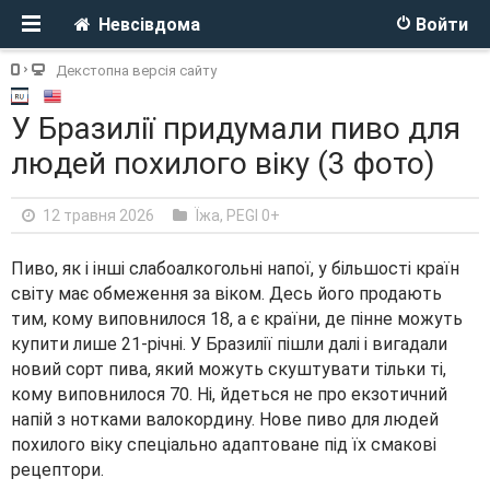
Невсівдома
Войти
Декстопна версія сайту
У Бразилії придумали пиво для
людей похилого віку (3 фото)
12 травня 2026
Їжа
,
PEGI 0+
Пиво, як і інші слабоалкогольні напої, у більшості країн
світу має обмеження за віком. Десь його продають
тим, кому виповнилося 18, а є країни, де пінне можуть
купити лише 21-річні. У Бразилії пішли далі і вигадали
новий сорт пива, який можуть скуштувати тільки ті,
кому виповнилося 70. Ні, йдеться не про екзотичний
напій з нотками валокордину. Нове пиво для людей
похилого віку спеціально адаптоване під їх смакові
рецептори.