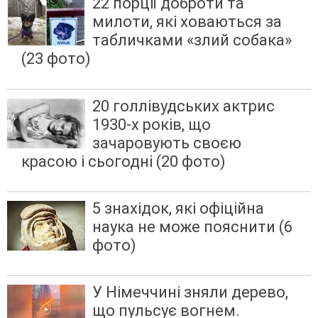
22 порції доброти та
милоти, які ховаються за
табличками «злий собака»
(23 фото)
20 голлівудських актрис
1930-х років, що
зачаровують своєю
красою і сьогодні (20 фото)
5 знахідок, які офіційна
наука не може пояснити (6
фото)
У Німеччині зняли дерево,
що пульсує вогнем.