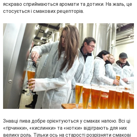
яскраво сприймаються аромати та дотики. На жаль, це
стосується і смакових рецепторів.
Знавці пива добре орієнтуються у смаках напою. Всі ці
«гірчинки», «кислинки» та «нотки» відіграють для них
велику роль. Тільки ось на старості розрізняти смакові