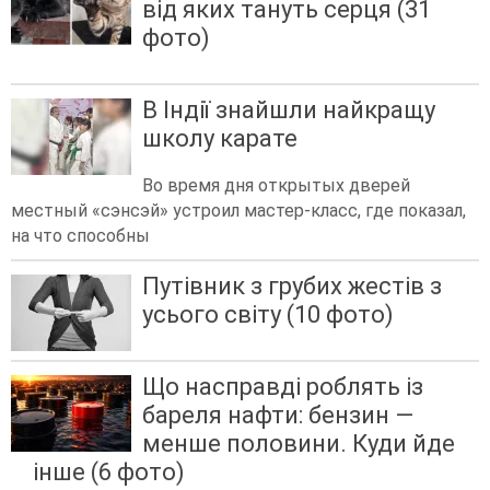
від яких тануть серця (31
фото)
В Індії знайшли найкращу
школу карате
Во время дня открытых дверей
местный «сэнсэй» устроил мастер-класс, где показал,
на что способны
Путівник з грубих жестів з
усього світу (10 фото)
Що насправді роблять із
бареля нафти: бензин —
менше половини. Куди йде
інше (6 фото)