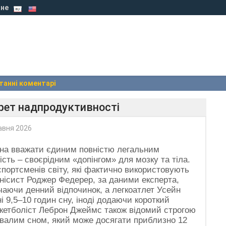
не
танні коментарі
рет надпродуктивності
авня 2026
жна вважати єдиним повністю легальним
сть – своєрідним «допінгом» для мозку та тіла.
 спортсменів світу, які фактично використовують
енісист Роджер Федерер, за даними експерта,
чаючи денний відпочинок, а легкоатлет Усейн
 9,5–10 годин сну, іноді додаючи короткий
кетболіст Леброн Джеймс також відомий строгою
валим сном, який може досягати приблизно 12