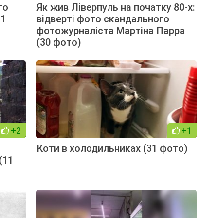
то
Як жив Ліверпуль на початку 80-х:
41
відверті фото скандального
фотожурналіста Мартіна Парра
(30 фото)
+2
+1
Коти в холодильниках (31 фото)
(11