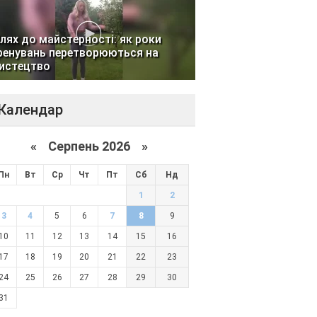
лях до майстерності: як роки
ренувань перетворюються на
истецтво
Календар
«
Серпень 2026 »
Пн
Вт
Ср
Чт
Пт
Сб
Нд
1
2
3
4
5
6
7
8
9
10
11
12
13
14
15
16
17
18
19
20
21
22
23
24
25
26
27
28
29
30
31