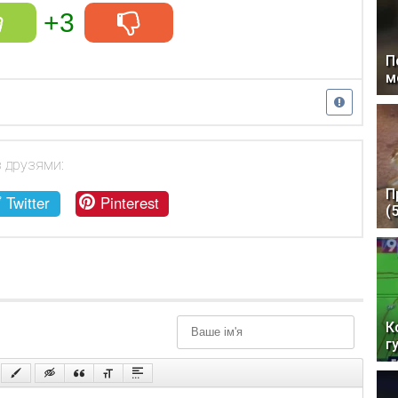
+3
П
м
з друзями:
П
Twitter
Pinterest
(
К
г