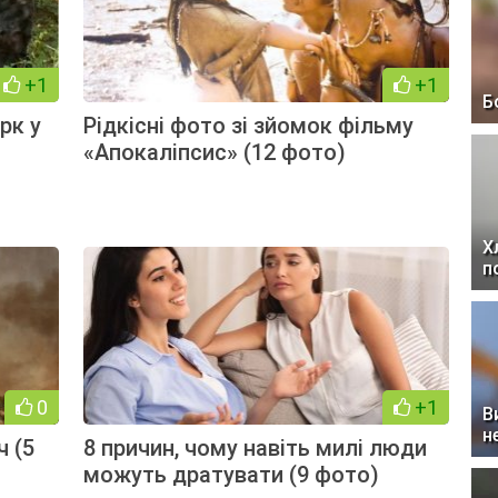
+1
+1
Б
рк у
Рідкісні фото зі зйомок фільму
«Апокаліпсис» (12 фото)
Х
п
0
+1
В
н
ч (5
8 причин, чому навіть милі люди
можуть дратувати (9 фото)