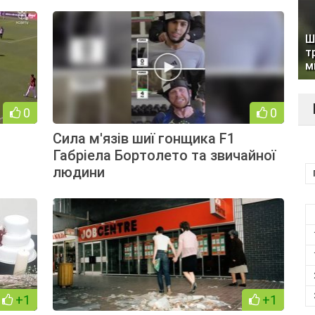
Ш
т
м
0
0
Сила м'язів шиї гонщика F1
Габріела Бортолето та звичайної
людини
+1
+1