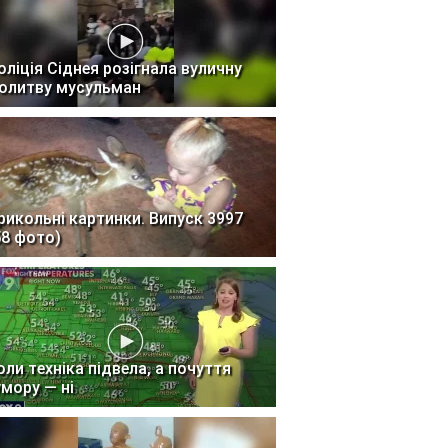
оліція Сіднея розігнала вуличну
олитву мусульман
рикольні картинки. Випуск 3997
58 фото)
оли техніка підвела, а почуття
умору — ні