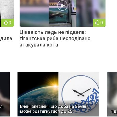
0
0
Цікавість ледь не підвела:
одила
гігантська риба несподівано
атакувала кота
лі
Вчені впевнені, що доба на Землі
може розтягнутися до 25
Під