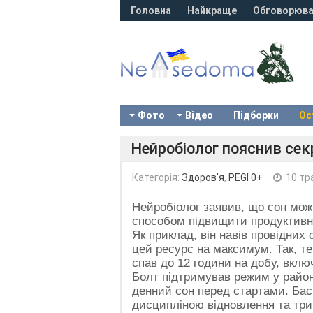
Головна
Найкраще
Обговорюва
Фото
Відео
Підборки
Ос
Нейробіолог пояснив сек
Категорія:
Здоров'я
,
PEGI 0+
10 тр
Нейробіолог заявив, що сон мо
способом підвищити продуктивні
Як приклад, він навів провідних
цей ресурс на максимум. Так, т
спав до 12 години на добу, вклю
Болт підтримував режим у районі
денний сон перед стартами. Бас
дисципліною відновлення та три