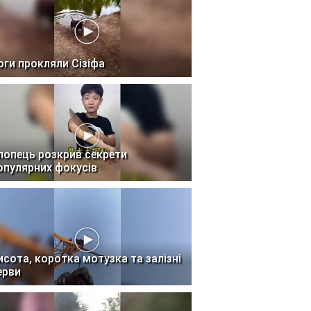
оги прокляли Сізіфа
лопець розкрив секрети
опулярних фокусів
исота, коротка мотузка та залізні
ерви