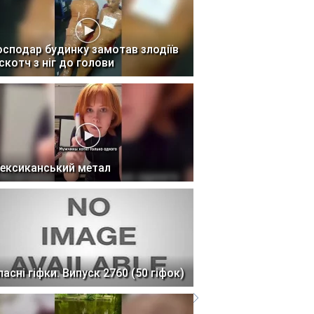
осподар будинку замотав злодіїв
 скотч з ніг до голови
ексиканський метал
ласні гіфки. Випуск 2760 (50 гіфок)