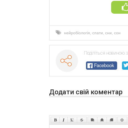
нейробіологія
,
спати
,
сни
,
сон
Поділіться новиною 
Facebook
Додати свій коментар