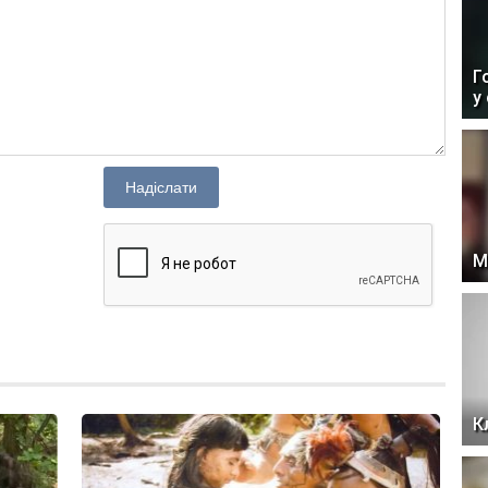
Г
у
Надіслати
М
К