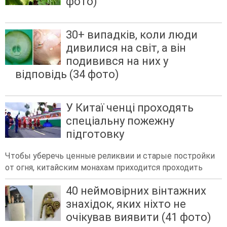
фото)
30+ випадків, коли люди
дивилися на світ, а він
подивився на них у
відповідь (34 фото)
У Китаї ченці проходять
спеціальну пожежну
підготовку
Чтобы уберечь ценные реликвии и старые постройки
от огня, китайским монахам приходится проходить
40 неймовірних вінтажних
знахідок, яких ніхто не
очікував виявити (41 фото)