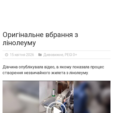
Оригінальне вбрання з
лінолеуму
15 квітня 2026
Дивовижне
,
PEGI 0+
Дівчина опублікувала відео, в якому показала процес
створення незвичайного жилета з лінолеуму.
V
i
d
e
o
P