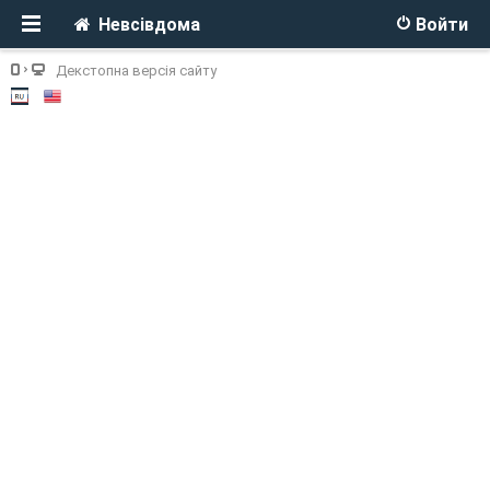
Невсівдома
Войти
Декстопна версія сайту