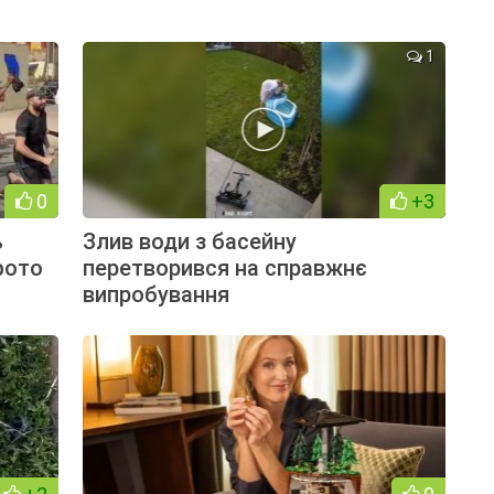
1
0
+3
ь
Злив води з басейну
фото
перетворився на справжнє
випробування