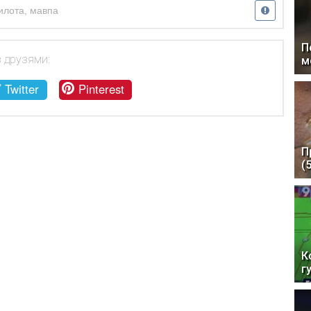
илота
,
мавпа
П
з друзями:
м
Twitter
Pinterest
П
(
К
г