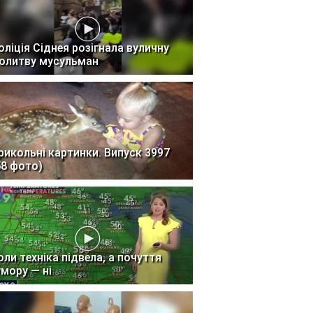
оліція Сіднея розігнала вуличну
олитву мусульман
рикольні картинки. Випуск 3997
58 фото)
оли техніка підвела, а почуття
умору — ні