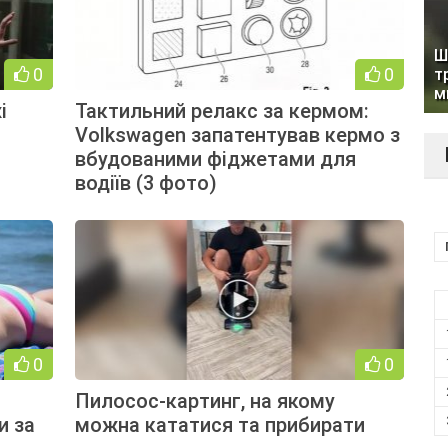
Ш
0
0
т
м
і
Тактильний релакс за кермом:
Volkswagen запатентував кермо з
вбудованими фіджетами для
водіїв (3 фото)
0
0
Пилосос-картинг, на якому
и за
можна кататися та прибирати