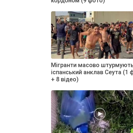
кордоном (9 фото)
Мігранти масово штурмуют
іспанський анклав Сеута (1 
+ 8 відео)