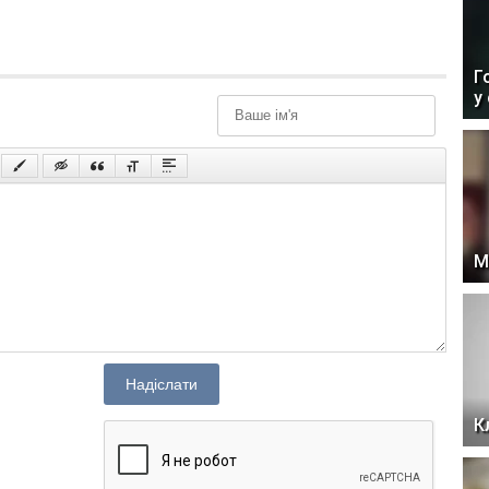
Г
у
М
Надіслати
К