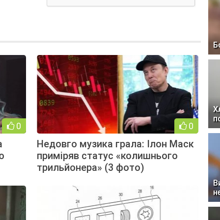
Б
Х
п
0
0
а
Недовго музика грала: Ілон Маск
ю
приміряв статус «колишнього
трильйонера» (3 фото)
В
н