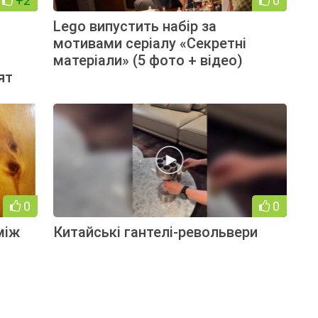
+2
0
Lego випустить набір за
мотивами серіалу «Секретні
матеріали» (5 фото + відео)
ят
0
0
 між
Китайські гантелі-револьвери