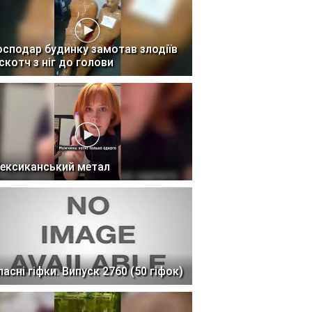
осподар будинку замотав злодіїв
 скотч з ніг до голови
ексиканський метал
ласні гіфки. Випуск 2760 (50 гіфок)