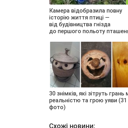
Камера відобразила повну
історію життя птиці —
від будівництва гнізда
до першого польоту пташен
30 знімків, які зітруть грань
реальністю та грою уяви (31
фото)
Схожі новини: