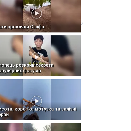
оги прокляли Сізіфа
лопець розкрив секрети
опулярних фокусів
исота, коротка мотузка та залізні
ерви