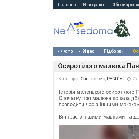
Головна
Найкраще
Обговорюва
Фото
Відео
Підборки
Ос
Осиротілого малюка Пан
Категорія:
Світ тварин
,
PEGI 0+
27 
Історія маленького осиротілого
Спочатку про малюка почала дбат
проводити час з іншими макака
Він грає з іншими мавпами та д
Video
Player