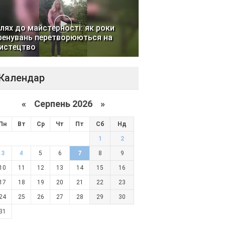
лях до майстерності: як роки
ренувань перетворюються на
истецтво
Календар
«
Серпень 2026 »
Пн
Вт
Ср
Чт
Пт
Сб
Нд
1
2
3
4
5
6
7
8
9
10
11
12
13
14
15
16
17
18
19
20
21
22
23
24
25
26
27
28
29
30
31