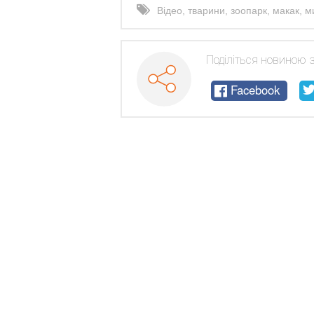
Відео
,
тварини
,
зоопарк
,
макак
,
м
Поділіться новиною 
Facebook