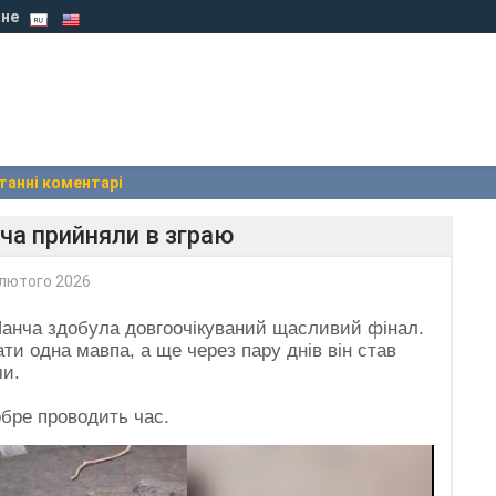
не
танні коментарі
ча прийняли в зграю
лютого 2026
 Панча здобула довгоочікуваний щасливий фінал.
и одна мавпа, а ще через пару днів він став
ми.
обре проводить час.