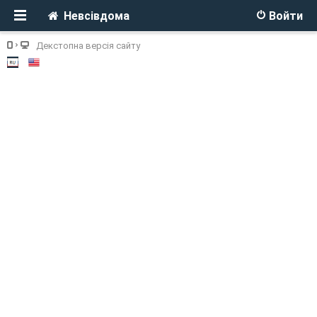
Невсівдома
Войти
Декстопна версія сайту