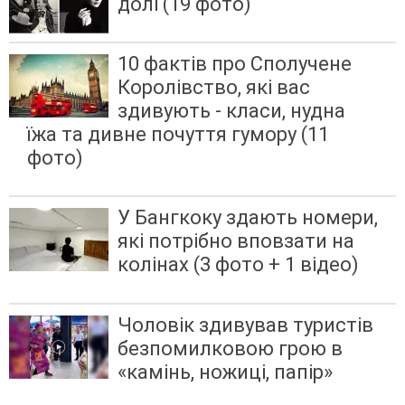
долі (19 фото)
10 фактів про Сполучене
Королівство, які вас
здивують - класи, нудна
їжа та дивне почуття гумору (11
фото)
У Бангкоку здають номери,
які потрібно вповзати на
колінах (3 фото + 1 відео)
Чоловік здивував туристів
безпомилковою грою в
«камінь, ножиці, папір»