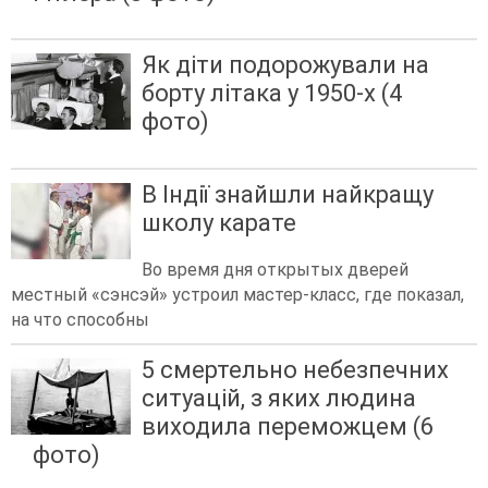
Як діти подорожували на
борту літака у 1950-х (4
фото)
В Індії знайшли найкращу
школу карате
Во время дня открытых дверей
местный «сэнсэй» устроил мастер-класс, где показал,
на что способны
5 смертельно небезпечних
ситуацій, з яких людина
виходила переможцем (6
фото)