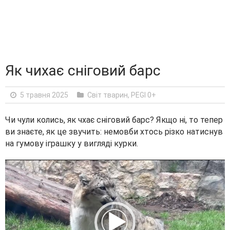
Як чихає сніговий барс
5 травня 2025
Світ тварин
,
PEGI 0+
Чи чули колись, як чхає сніговий барс? Якщо ні, то тепер
ви знаєте, як це звучить: немовби хтось різко натиснув
на гумову іграшку у вигляді курки.
V
i
d
e
o
P