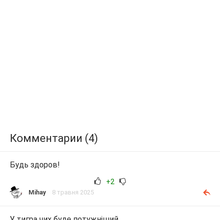
Комментарии (4)
Будь здоров!
+2
Mihay
8 травня 2025
У тигра чих буде потужніший.