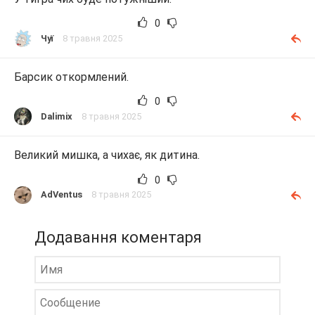
0
Чуї
8 травня 2025
Барсик откормлений.
0
Dalimix
8 травня 2025
Великий мишка, а чихає, як дитина.
0
AdVentus
8 травня 2025
Додавання коментаря