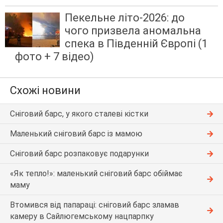
Пекельне літо-2026: до
чого призвела аномальна
спека в Південній Європі (1
фото + 7 відео)
Схожі новини
Сніговий барс, у якого сталеві кістки
Маленький сніговий барс із мамою
Сніговий барс розпаковує подарунки
«Як тепло!»: маленький сніговий барс обіймає
маму
Втомився від папараці: сніговий барс зламав
камеру в Сайлюгемському нацпарпку