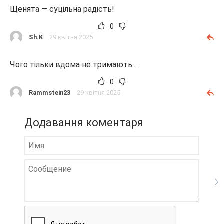
Щенята — суцільна радість!
0
Sh.K
29 квітня 2025
Чого тільки вдома не тримають...
0
Rammstein23
29 квітня 2025
Додавання коментаря