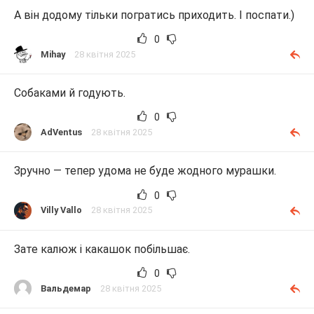
А він додому тільки погратись приходить. І поспати.)
0
Mihay
28 квітня 2025
Собаками й годують.
0
AdVentus
28 квітня 2025
Зручно — тепер удома не буде жодного мурашки.
0
Villy Vallo
28 квітня 2025
Зате калюж і какашок побільшає.
0
Вальдемар
28 квітня 2025