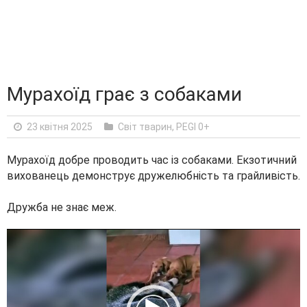
Мурахоїд грає з собаками
23 квітня 2025
Світ тварин
,
PEGI 0+
Мурахоїд добре проводить час із собаками. Екзотичний
вихованець демонструє дружелюбність та грайливість.
Дружба не знає меж.
V
i
d
e
o