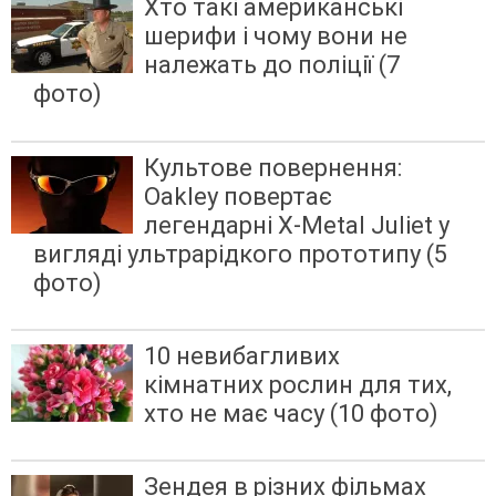
Хто такі американські
шерифи і чому вони не
належать до поліції (7
фото)
Культове повернення:
Oakley повертає
легендарні X-Metal Juliet у
вигляді ультрарідкого прототипу (5
фото)
10 невибагливих
кімнатних рослин для тих,
хто не має часу (10 фото)
Зендея в різних фільмах