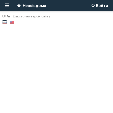
Невсівдома
Войти
Декстопна версія сайту