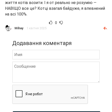
життя котів возити. І я от реально не розумію —
НАВІЩО все це? Котці взагалі байдуже, я впевнений
на всі 100%.
0
Mihay
1 квітня 2025
Додавання коментаря