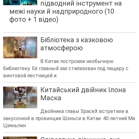
підводний інструмент на
межі науки й надприродного (10
фото + 1 відео)
Бібліотека з казковою
атмосферою
В Китае построили необычную
библиотеку. Её главный зал стилизован под пещеру с
винтовой лестницей и
Китайський двійник Ілона
Маска
Двойника главы SpaceX встретили в
закусочной в провинции Шэньси в Китае. 40-летний Ма
Цзяньпин