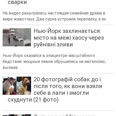
сварки
На видео разыгралась настоящая семейная драма в
мире животных. Два сурка устроили перепалку, а их
Нью-Йорк захлинається:
місто на межі хаосу через
руйнівні зливи
Нью-Йорк оказался в эпицентре масштабного
бедствия: мощные ливни обрушились на мегаполис,
вызвав
20 фотографій собак до і
після того, як вони взяли
себе в лапи і змогли
схуднути (21 фото)