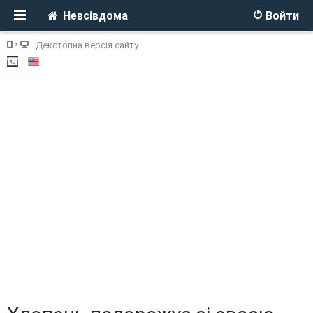
Невсівдома
Войти
Декстопна версія сайту