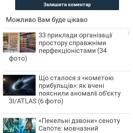
Залишити коментар
Можливо Вам буде цікаво
33 приклади організації
простору справжніми
перфекціоністами (34
фото)
Що сталося з «кометою
прибульців»: як вчені
пояснили аномалії об'єкту
3I/ATLAS (6 фото)
«Пекельні дзвони» сеноту
Сапоте: мовчазний