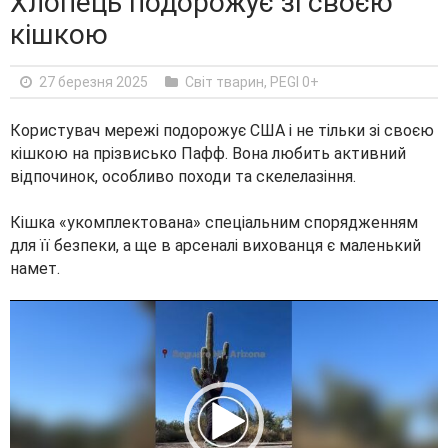
Хлопець подорожує зі своєю
кішкою
27 березня 2025
Світ тварин
,
PEGI 0+
Користувач мережі подорожує США і не тільки зі своєю
кішкою на прізвисько Пафф. Вона любить активний
відпочинок, особливо походи та скелелазіння.
Кішка «укомплектована» спеціальним спорядженням
для її безпеки, а ще в арсеналі вихованця є маленький
намет.
V
i
d
e
o
P