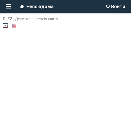
Невсівдома
Войти
Декстопна версія сайту