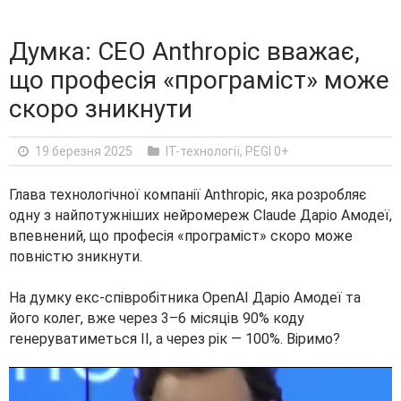
Думка: CEO Anthropic вважає,
що професія «програміст» може
скоро зникнути
19 березня 2025
IT-технології
,
PEGI 0+
Глава технологічної компанії Anthropic, яка розробляє
одну з найпотужніших нейромереж Claude Даріо Амодеї,
впевнений, що професія «програміст» скоро може
повністю зникнути.
На думку екс-співробітника OpenAI Даріо Амодеї та
його колег, вже через 3–6 місяців 90% коду
генеруватиметься ІІ, а через рік — 100%. Віримо?
V
i