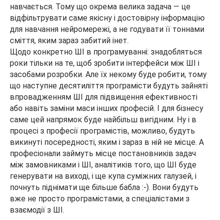
навчається. Тому що окрема велика задача — це
відфільтрувати саме якісну і достовірну інформацію
для навчання нейромережі, а не годувати її тоннами
сміття, яким зараз забитий інет.
Щодо конкретно ШІ в програмуванні: знадобляться
роки тільки на те, щоб зробити інтерфейси між ШІ і
засобами розробки. Але їх некому буде робити, тому
що наступне десятиліття програмісти будуть зайняті
впровадженням ШІ для підвищення ефективності
або навіть заміни маси інших професій. І для бізнесу
саме цей напрямок буде найбільш вигідним. Ну і в
процесі з професії програмістів, можливо, будуть
викинуті посередності, яким і зараз в ній не місце. А
професіонали займуть місце постановників задач
між замовниками і ШІ, аналітиків того, що ШІ буде
генерувати на виході, і ще купа суміжних галузей, і
почнуть піднімати ще більше бабла :-). Вони будуть
вже не просто програмістами, а спеціалістами з
взаємодії з ШІ.