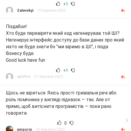
+1
Zalevskyi
19 березня 2025
Піздабол!
Хто буде перевіряти який код нагенерував той ШІ?
Нагенерує інтерфейс доступу до бази даних про який
ніхто не буде знати бо "ми віримо в ШІ", і пізда
бізнесу буде.
Good luck have fun
+1
spitfire
21 березня 2025
Щось не віриться. Якісь прості тривіальні речі або
роль помічника у вигляді підказок — так. Але от
прямо, щоб витіснити програмістів — поки рано
говорити.
0
emporio
25 березня 2025