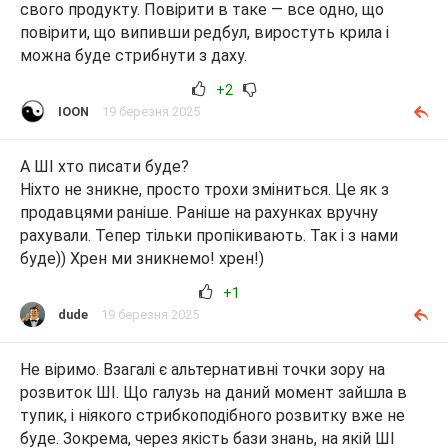
свого продукту. Повірити в таке — все одно, що
повірити, що випивши редбул, виростуть крила і
можна буде стрибнути з даху.
+2
IOON
19 березня 2025
А ШІ хто писати буде?
Ніхто не зникне, просто трохи зміниться. Це як з
продавцями раніше. Раніше на рахунках вручну
рахували. Тепер тільки пропікивають. Так і з нами
буде)) Хрен ми зникнемо! хрен!)
+1
dude
19 березня 2025
Не віримо. Взагалі є альтернативні точки зору на
розвиток ШІ. Що галузь на даний момент зайшла в
тупик, і ніякого стрибкоподібного розвитку вже не
буде. Зокрема, через якість бази знань, на якій ШІ