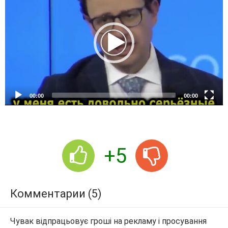
d
e
o
P
l
a
y
e
00:00
00:00
r
+5
Комментарии (5)
Чувак відпрацьовує гроші на рекламу і просування