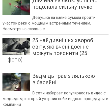
Дівчина на якою успішно
подолала сильну течію
Девушка на каяке сумела пройти
участок реки с мощным встречным течением.
Несмотря на сложные
25 найдивніших хвороб
світу, які вчені досі не
можуть пояснити (25
фото)
Ведмідь грає з лялькою
в басейні
В сети набирает популярность видео с
медведем, который устроил себе водные процедуры в
компании