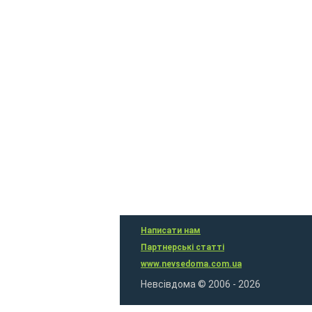
Написати нам
Партнерські статті
www.nevsedoma.com.ua
Невсівдома © 2006 - 2026