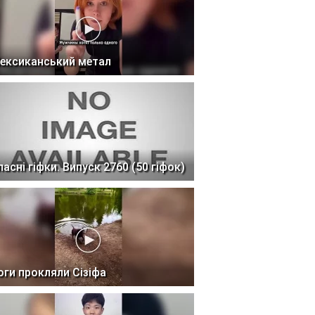
ексиканський метал
ласні гіфки. Випуск 2760 (50 гіфок)
оги прокляли Сізіфа