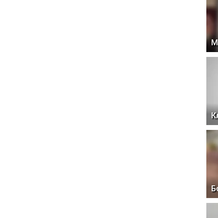
М
К
Б