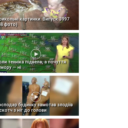
рикольні картинки. Випуск 3997
58 фото)
оли техніка підвела, а почуття
умору — ні
осподар будинку замотав злодіїв
 скотч з ніг до голови