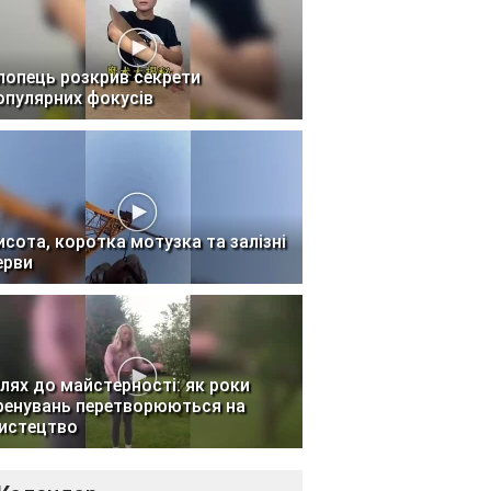
лопець розкрив секрети
опулярних фокусів
исота, коротка мотузка та залізні
ерви
лях до майстерності: як роки
ренувань перетворюються на
истецтво