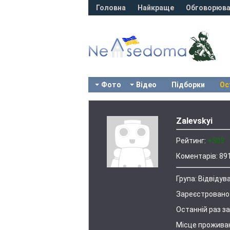
Головна
Найкраще
Обговорюва
Фото
Відео
Підборки
Ос
Zalevskyi
Рейтинг:
+503
Коментарів:
89
Група:
Відвідува
Зареєстровано
Останній раз за
Місце прожива