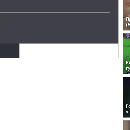
арі
П
(
К
г
Г
у