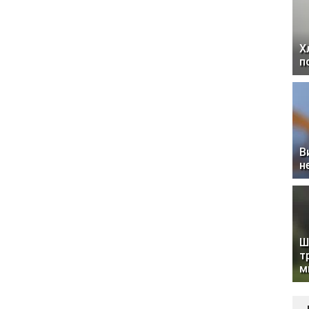
Х
п
В
н
Ш
т
м