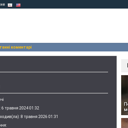
не
танні коментарі
1
чі
П
:
6 травня 2024 01:32
м
ходив(ла):
8 травня 2026 01:31
ння: