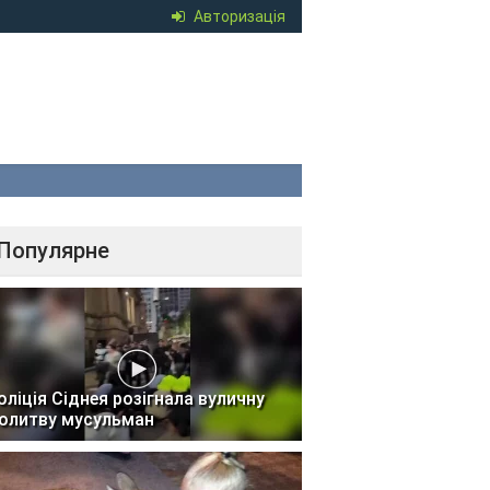
Авторизація
Популярне
оліція Сіднея розігнала вуличну
олитву мусульман