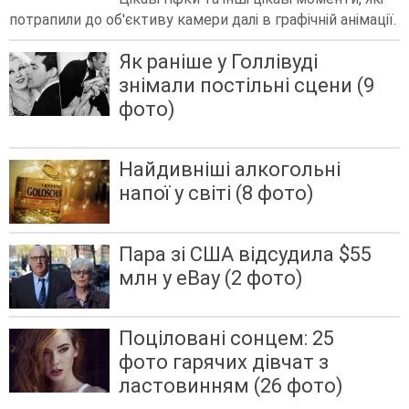
потрапили до об'єктиву камери далі в графічній анімації.
Як раніше у Голлівуді
знімали постільні сцени (9
фото)
Найдивніші алкогольні
напої у світі (8 фото)
Пара зі США відсудила $55
млн у eBay (2 фото)
Поціловані сонцем: 25
фото гарячих дівчат з
ластовинням (26 фото)