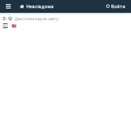
Невсівдома
Войти
Декстопна версія сайту