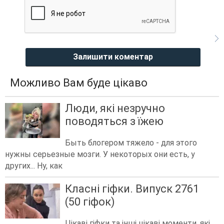
Залишити коментар
Можливо Вам буде цікаво
Люди, які незручно
поводяться з їжею
Быть блогером тяжело - для этого
нужны серьезные мозги. У некоторых они есть, у
других... Ну, как
Класні гіфки. Випуск 2761
(50 гіфок)
Цікаві гіфки та інші цікаві моменти, які