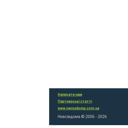
Написати нам
Партнерські статті
www.nevsedoma.com.ua
Невсівдома © 2006 - 2026