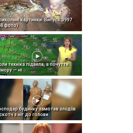
рикольні картинки. Випуск 3997
58 фото)
оли техніка підвела, а почуття
умору — ні
осподар будинку замотав злодіїв
 скотч з ніг до голови