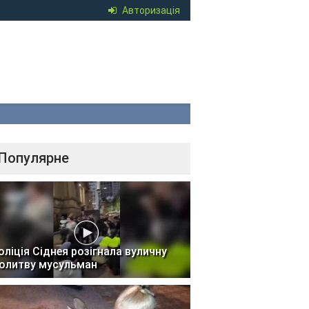
Авторизація
Популярне
оліція Сіднея розігнала вуличну
олитву мусульман