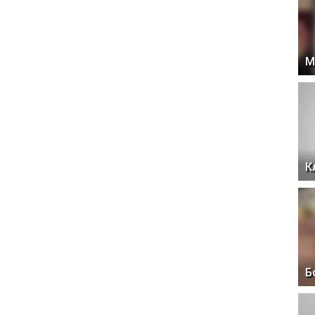
М
К
Б