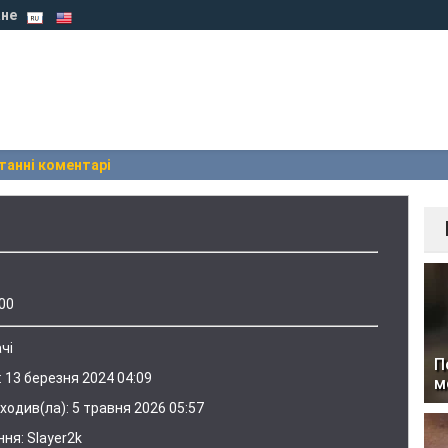
не
танні коментарі
00
чі
П
:
13 березня 2024 04:09
м
ходив(ла):
5 травня 2026 05:57
ння:
Slayer2k