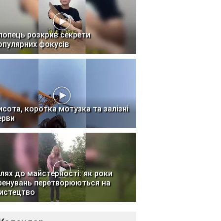
лопець розкрив секрети
опулярних фокусів
исота, коротка мотузка та залізні
ерви
лях до майстерності: як роки
ренувань перетворюються на
истецтво