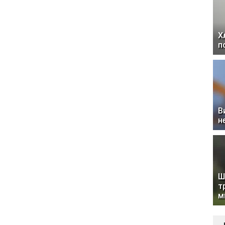
Х
п
В
н
Ш
т
м