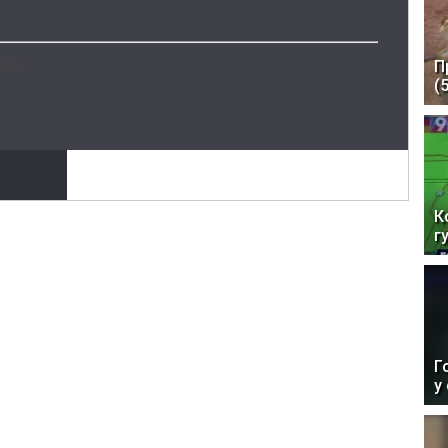
арі
П
(
К
г
Г
у