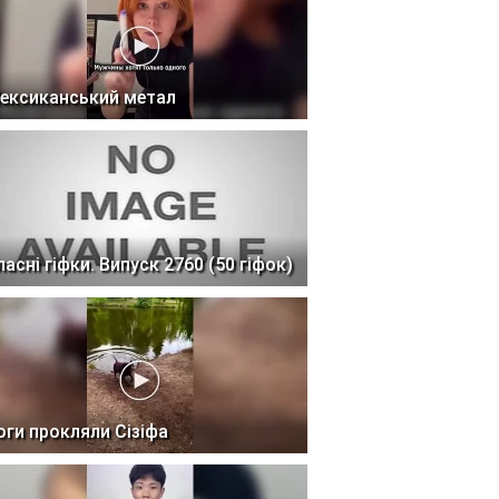
ексиканський метал
ласні гіфки. Випуск 2760 (50 гіфок)
оги прокляли Сізіфа