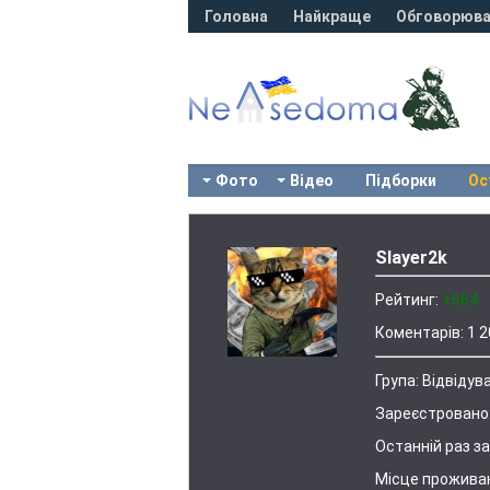
Головна
Найкраще
Обговорюва
Фото
Відео
Підборки
Ос
Slayer2k
Рейтинг:
+664
Коментарів:
1 2
Група:
Відвідува
Зареєстровано
Останній раз за
Місце прожива