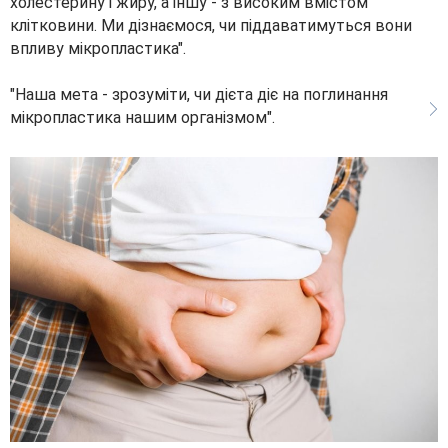
холестерину і жиру, а іншу - з високим вмістом
клітковини. Ми дізнаємося, чи піддаватимуться вони
впливу мікропластика".
"Наша мета - зрозуміти, чи дієта діє на поглинання
мікропластика нашим організмом".