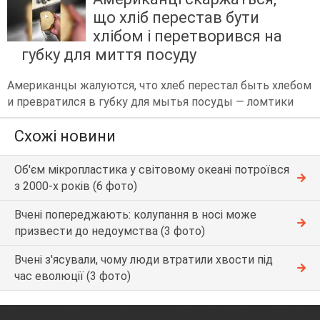
що хліб перестав бути
хлібом і перетворився на
губку для миття посуду
Американцы жалуются, что хлеб перестал быть хлебом
и превратился в губку для мытья посуды — ломтики
Схожі новини
Об'єм мікропластика у світовому океані потроївся
з 2000-х років (6 фото)
Вчені попереджають: колупання в носі може
призвести до недоумства (3 фото)
Вчені з'ясували, чому люди втратили хвости під
час еволюції (3 фото)