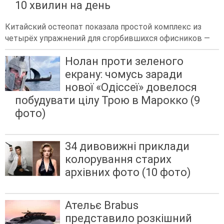
10 хвилин на день
Китайский остеопат показала простой комплекс из
четырёх упражнений для сгорбившихся офисников —
Нолан проти зеленого
екрану: чомусь заради
нової «Одіссеї» довелося
побудувати цілу Трою в Марокко (9
фото)
34 дивовижні приклади
колорування старих
архівних фото (10 фото)
Ательє Brabus
представило розкішний