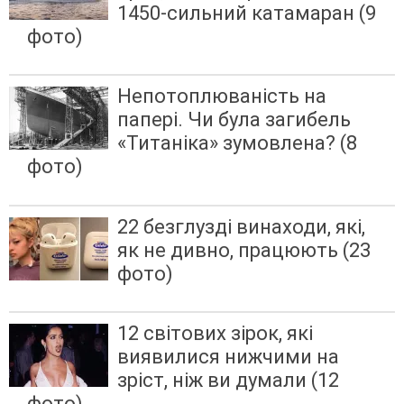
1450-сильний катамаран (9
фото)
Непотоплюваність на
папері. Чи була загибель
«Титаніка» зумовлена?⁠⁠ (8
фото)
22 безглузді винаходи, які,
як не дивно, працюють (23
фото)
12 світових зірок, які
виявилися нижчими на
зріст, ніж ви думали (12
фото)