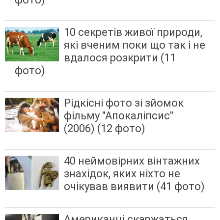
10 секретів живої природи,
які вченим поки що так і не
вдалося розкрити (11
фото)
Рідкісні фото зі зйомок
фільму "Апокаліпсис"
(2006) (12 фото)
40 неймовірних вінтажних
знахідок, яких ніхто не
очікував виявити (41 фото)
Американці скаржаться,