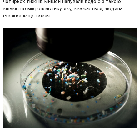
чотирьох тижнів мишей напували водою з такою
кількістю мікропластику, яку, вважається, людина
споживає щотижня.