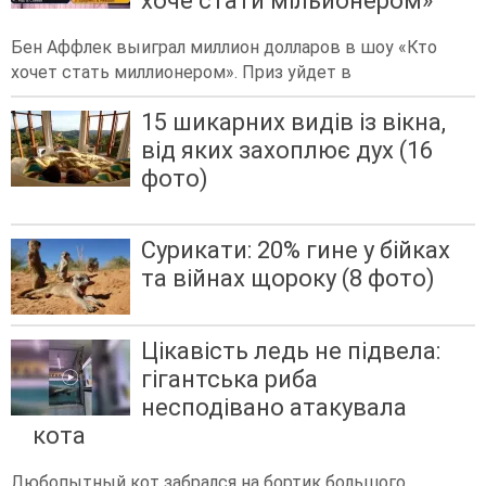
хоче стати мільйонером»
Бен Аффлек выиграл миллион долларов в шоу «Кто
хочет стать миллионером». Приз уйдет в
15 шикарних видів із вікна,
від яких захоплює дух (16
фото)
Сурикати: 20% гине у бійках
та війнах щороку (8 фото)
Цікавість ледь не підвела:
гігантська риба
несподівано атакувала
кота
Любопытный кот забрался на бортик большого