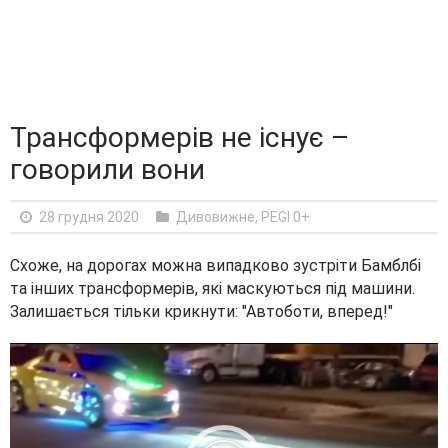
Трансформерів не існує –
говорили вони
28 грудня 2020
Дивовижне
,
PEGI 0+
Схоже, на дорогах можна випадково зустріти Бамблбі
та інших трансформерів, які маскуються під машини.
Залишається тільки крикнути: "Автоботи, вперед!"
V
i
d
e
o