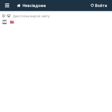
Невсівдома
Войти
Декстопна версія сайту