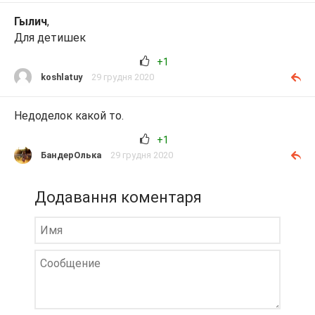
Гылич
,
Для детишек
+1
koshlatuy
29 грудня 2020
Недоделок какой то.
+1
БандерОлька
29 грудня 2020
Додавання коментаря