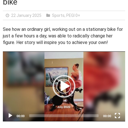
bike
22 January 2025
Sports
,
PEGI 0+
See how an ordinary girl, working out on a stationary bike for
just a few hours a day, was able to radically change her
figure. Her story will inspire you to achieve your own!
V
i
d
e
o
P
l
a
y
e
00:00
00:00
r