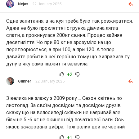
Nejas
22 January 2025
Одне запитання, а на куя треба було так розжиратися.
Адже не було прокляття і струнка дівчина лягла
спати, а прокинулася 200кг свиня. Процес зайняв
десятиліття. Чо при 80 кг не зрозуміло на що
перетворюється, а при 100, а при 120. А тепер
давайте робити з неї героїню тому що виправила ту
дупу в яку сама півжиття залазила.
+2
Gunner
22 January 2025
З велика не злажу з 2009 року ... Сезон квітень по
листопад. За своїм досвідом та досвідом друзів
скажу що на велосипеді скільки не наяривай але
більше 5 -6 кг не скинеш від початкової ваги. Ось
якась зачарована цифра. Тож ролик цей не чесний
+1