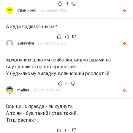
-1
Спанч Боб
22 January 2025
А куди поділася шкіра?
+3
Zalevskyi
22 January 2025
хірургічним шляхом прибрали, видно шрами на
внутрішній стороні передпліччя.
У будь-якому випадку, величезний респект їй
0
malina
22 January 2025
Ось це і є правда - як худнуть...
А то як - був такий і став такий...
Тітці респект...
+1