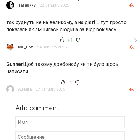
Taras777
22 January 2025
так худнуть не на великому, а на дієті ... тут просто
показали як змінилась людина за відрізок часу.
+1
Mr_Fox
24 January 2025
Gunner
Щоб такому довбойобу як ти було щось
написати
-1
Алеша
27 January 2025
Add comment