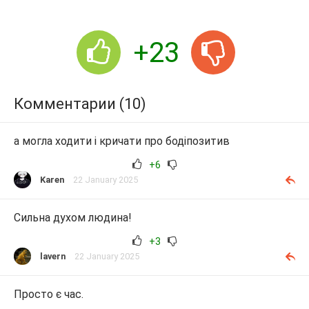
+23
Комментарии (10)
а могла ходити і кричати про бодіпозитив
+6
Karen
22 January 2025
Сильна духом людина!
+3
lavern
22 January 2025
Просто є час.