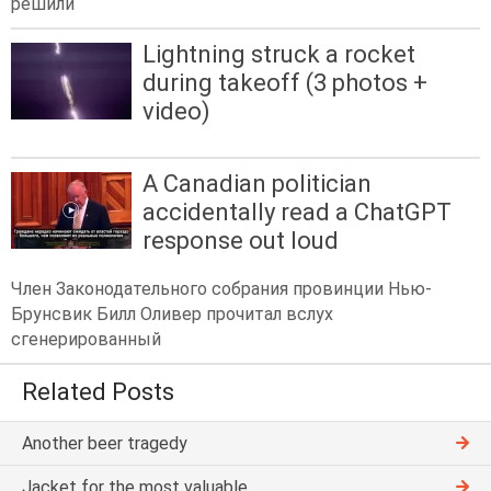
решили
Lightning struck a rocket
during takeoff (3 photos +
video)
A Canadian politician
accidentally read a ChatGPT
response out loud
Член Законодательного собрания провинции Нью-
Брунсвик Билл Оливер прочитал вслух
сгенерированный
Related Posts
Another beer tragedy
Jacket for the most valuable