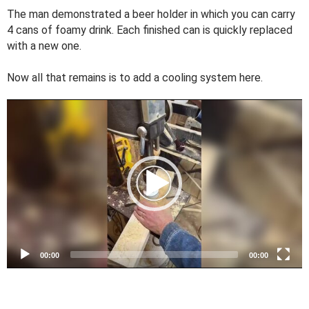
The man demonstrated a beer holder in which you can carry
4 cans of foamy drink. Each finished can is quickly replaced
with a new one.
Now all that remains is to add a cooling system here.
V
i
d
e
o
P
l
a
y
e
00:00
00:00
r