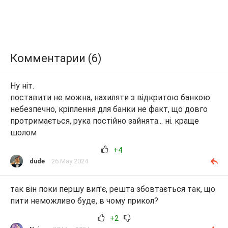
Комментарии (6)
Ну ніт.
поставити не можна, нахиляти з відкритою банкою
небезпечно, кріплення для банки не факт, що довго
протримається, рука постійно зайнята... ні. краще
шолом
+4
dude
26 May 2024
так він поки першу вип'є, решта збовтається так, що
пити неможливо буде, в чому прикол?
+2