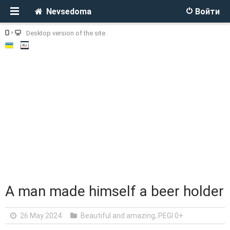
Nevsedoma
Войти
Desktop version of the site
A man made himself a beer holder
26 May 2024
Beautiful and amazing
,
PEGI 0+