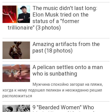
The music didn't last long:
Elon Musk tried on the
status of a "former
trillionaire" (3 photos)
Amazing artifacts from the
past (18 photos)
A pelican settles onto a man
who is sunbathing
Мужчина спокойно загорал на пляже,
когда к нему подошел пеликан и неожиданно решил
расположиться
9 "Bearded Women" Who