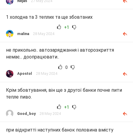
Nejas
27 May 2024
1 холодна та 3 теплих та ще збовтаних
+1
malina
28 May 2024
не прикольно.. автозаряджання і авторозкриття
немає... доопрацювати..
0
Apostol
28 May 2024
Крім збовтування, він ще з другої банки почне пити
тепле пиво.
+1
Good_boy
28 May 2024
при відкритті наступних банок половина вмісту