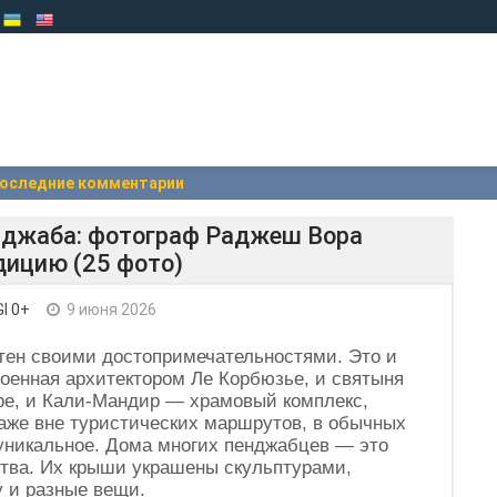
оследние комментарии
джаба: фотограф Раджеш Вора
дицию (25 фото)
I 0+
9 июня 2026
тен своими достопримечательностями. Это и
роенная архитектором Ле Корбюзье, и святыня
ре, и Кали-Мандир — храмовый комплекс,
аже вне туристических маршрутов, в обычных
 уникальное. Дома многих пенджабцев — это
тва. Их крыши украшены скульптурами,
 и разные вещи.