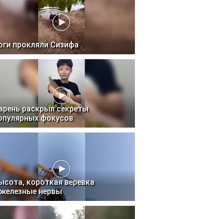
оги прокляли Сизифа
арень раскрыл секреты
опулярных фокусов
ысота, короткая веревка
 железные нервы