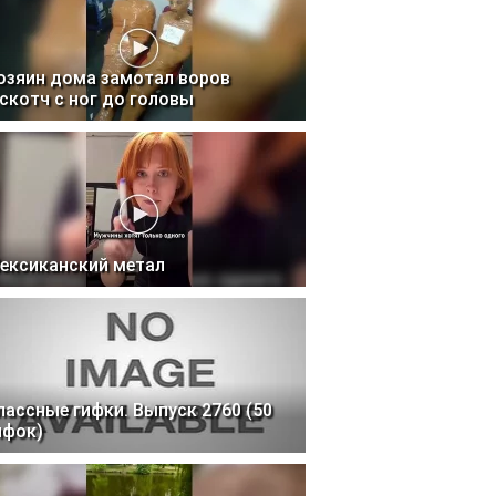
озяин дома замотал воров
 скотч с ног до головы
ексиканский метал
лассные гифки. Выпуск 2760 (50
ифок)