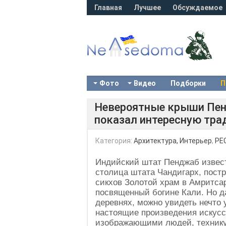
Главная
Лучшее
Обсуждаемое
Фото
Видео
Подборки
П
Невероятные крыши Пен
показал интересную тра
Категория:
Архитектура, Интерьер
,
PEG
Индийский штат Пенджаб извес
столица штата Чандигарх, пост
сикхов Золотой храм в Амритса
посвященный богине Кали. Но д
деревнях, можно увидеть нечто
настоящие произведения искусс
изображающими людей, технику