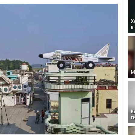
Х
в
М
К
г