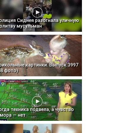
олиция Сиднея разогнала уличную
олитву мусульман
рикольные картинки. Выпуск 3997
58 фото)
огда техника подвела, а чувство
мора — нет