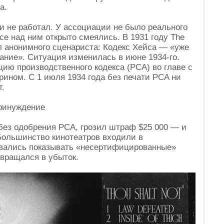
а.
и не работал. У ассоциации не было реального
е над ним открыто смеялись. В 1931 году The
л анонимного сценариста: Кодекс Хейса — «уже
ание». Ситуация изменилась в июне 1934-го.
ию производственного кодекса (PCA) во главе с
ином. С 1 июля 1934 года без печати PCA ни
т.
принуждение
ез одобрения PCA, грозил штраф $25 000 — и
Большинство кинотеатров входили в
ывались показывать «несертифицированные»
евращался в убыток.