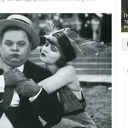
П
т
и