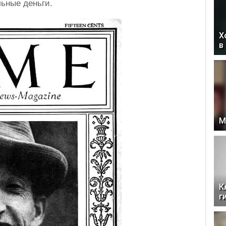
льные деньги.
Х
в
М
К
г