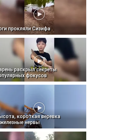
оги прокляли Сизифа
арень раскрыл секреты
опулярных фокусов
ысота, короткая веревка
 железные нервы