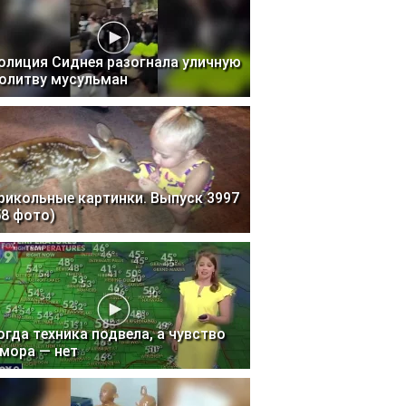
олиция Сиднея разогнала уличную
олитву мусульман
рикольные картинки. Выпуск 3997
58 фото)
огда техника подвела, а чувство
мора — нет