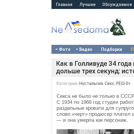
Главная
Лучшее
Обсуждаемое
Фото
Видео
Подборки
П
Как в Голливуде 34 года
дольше трех секунд: ист
Категория:
Ностальгия
,
Секс
,
PEGI 0+
Секса не было не только в СССР
С 1934 по 1968 год студии рабо
раздельные кровати для супруго
слово «черт» продюсер платил 
— и она умерла как персонаж.