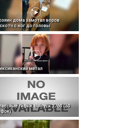
озяин дома замотал воров
 скотч с ног до головы
ексиканский метал
лассные гифки. Выпуск 2760 (50
ифок)