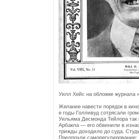
Уилл Хейс на обложке журнала «
Желание навести порядок в кино
е годы Голливуд сотрясали гро
Уильяма Десмонда Тейлора так 
Арбакла — его обвинили в изн
трижды доходило до суда. Студ
Предпочли саморегулирование: 