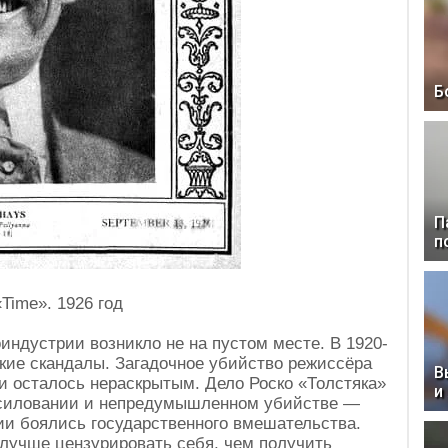
Б
П
п
Time». 1926 год
индустрии возникло не на пустом месте. В 1920-
мкие скандалы. Загадочное убийство режиссёра
В
и осталось нераскрытым. Дело Роско «Толстяка»
и
асиловании и непредумышленном убийстве —
ии боялись государственного вмешательства.
лучше цензурировать себя, чем получить