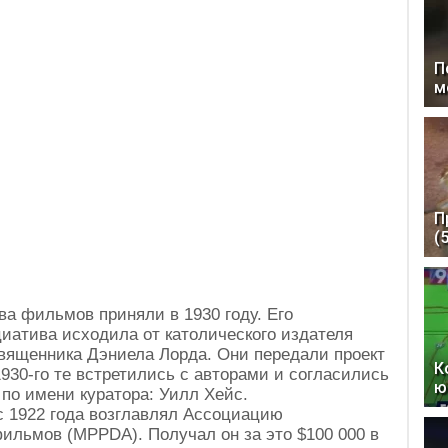
П
м
П
(
а фильмов приняли в 1930 году. Его
иатива исходила от католического издателя
священника Дэниела Лорда. Они передали проект
К
930-го те встретились с авторами и согласились
ю
по имени куратора: Уилл Хейс.
 1922 года возглавлял Ассоциацию
ильмов (MPPDA). Получал он за это $100 000 в