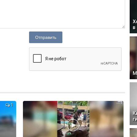
Х
в
Отправить
М
1
К
г