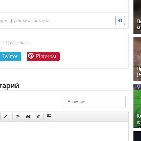
орд
,
футболист
,
чеканка
П
м
 с друзьями:
Twitter
Pinterest
П
(
тарий
К
ю