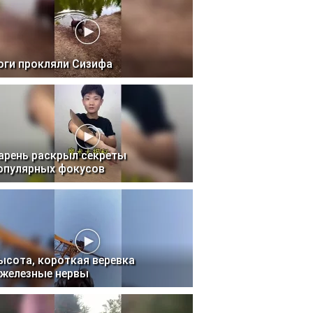
оги прокляли Сизифа
арень раскрыл секреты
опулярных фокусов
ысота, короткая веревка
 железные нервы