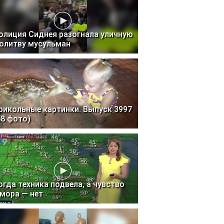
олиция Сиднея разогнала уличную
олитву мусульман
рикольные картинки. Выпуск 3997
58 фото)
огда техника подвела, а чувство
мора — нет