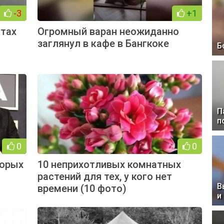
-3
+1
тах
Огромный варан неожиданно
заглянул в кафе в Бангкоке
Б
П
п
0
0
торых
10 неприхотливых комнатных
растений для тех, у кого нет
В
времени (10 фото)
и