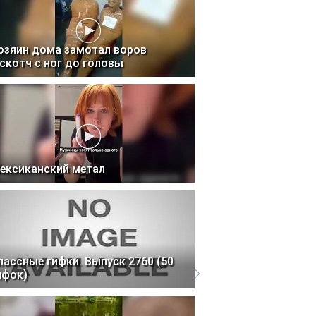
озяин дома замотал воров
 скотч с ног до головы
ексиканский метал
лассные гифки. Выпуск 2760 (50
ифок)