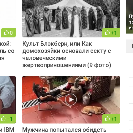
П
т
и
0
+1
кой:
Культ Блэкберн, или Как
ль со
домохозяйки основали секту с
ля
человеческими
жертвоприношениями (9 фото)
+1
+1
и IBM
Мужчина попытался обидеть