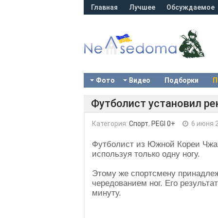
Главная
Лучшее
Обсуждаемое
Фото
Видео
Подборки
П
Футболист установил ре
Категория:
Спорт
,
PEGI 0+
6 июня 
Футболист из Южной Кореи Чжан 
используя только одну ногу.
Этому же спортсмену принадлеж
чередованием ног. Его результа
минуту.