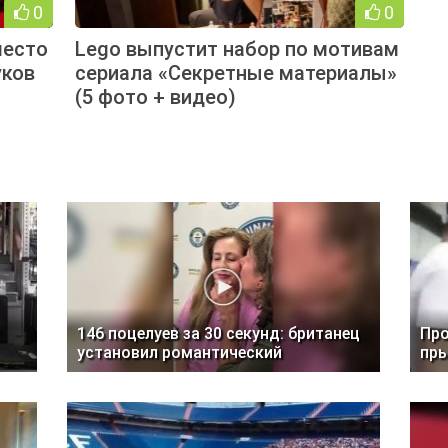
0
0
место
Lego выпустит набор по мотивам
уков
сериала «Секретные материалы»
(5 фото + видео)
146 поцелуев за 30 секунд: британец
Про
установил романтический
пр