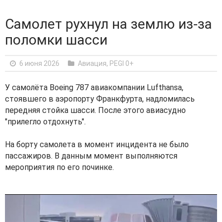
Самолет рухнул на землю из-за
поломки шасси
6 июня 2026
Авиация
,
PEGI 0+
У самолёта Boeing 787 авиакомпании Lufthansa,
стоявшего в аэропорту Франкфурта, надломилась
передняя стойка шасси. После этого авиасудно
"прилегло отдохнуть".
На борту самолета в момент инцидента не было
пассажиров. В данным момент выполняются
мероприятия по его починке.
V
i