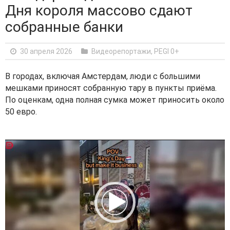
Дня короля массово сдают
собранные банки
30 апреля 2026
Видеорепортажи
,
PEGI 0+
В городах, включая Амстердам, люди с большими
мешками приносят собранную тару в пункты приёма.
По оценкам, одна полная сумка может приносить около
50 евро.
V
i
d
e
o
P
l
a