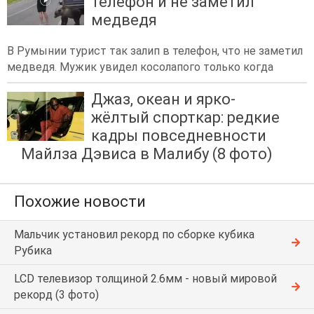
телефон и не заметил
медведя
В Румынии турист так залип в телефон, что не заметил
медведя. Мужик увидел косолапого только когда
Джаз, океан и ярко-
жёлтый спорткар: редкие
кадры повседневности
Майлза Дэвиса в Малибу (8 фото)
Похожие новости
Мальчик установил рекорд по сборке кубика
Рубика
LCD телевизор толщиной 2.6мм - новый мировой
рекорд (3 фото)