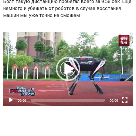
Болт такую дистанцию пробегал всего за 9.58 сек. Ещё
немного и убежать от роботов в случае восстания
машин мы уже точно не сможем.
V
i
d
e
o
P
l
a
y
e
00:00
00:00
r