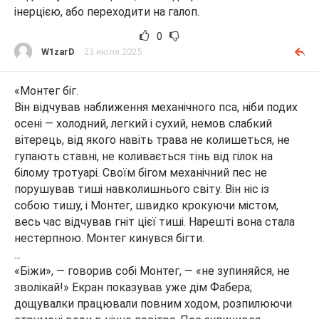
інерцією, або переходити на галоп.
0
W1zarD
23 июля 2025
«Монтег біг.
Він відчував наближення механічного пса, ніби подих
осені — холодний, легкий і сухий, немов слабкий
вітерець, від якого навіть трава не колишеться, не
гупають ставні, не коливається тінь від гілок на
білому тротуарі. Своїм бігом механічний пес не
порушував тиші навколишнього світу. Він ніс із
собою тишу, і Монтег, швидко крокуючи містом,
весь час відчував гніт цієї тиші. Нарешті вона стала
нестерпною. Монтег кинувся бігти.
...
«Біжи», — говорив собі Монтег, — «не зупиняйся, не
зволікай!» Екран показував уже дім Фабера;
дощувалки працювали повним ходом, розпилюючи