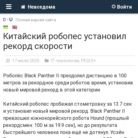
Невседома
Войти
Полная версия сайта
Китайский робопес установил
рекорд скорости
17 июля 2025
IT-технологии
,
PEGI 0+
Робопёс Black Panther II преодолел дистанцию в 100
метров за рекордное среди роботов время, установив
новый мировой рекорд в этой категории.
Китайский робопес пробежал стометровку за 13.7 сек
и установил новый мировой рекорд. Black Panther II
превзошел южнокорейского робота Hound (прошлый
рекордсмен: 100 м за 19.9 сек), но до результата
быстрейшего человека пока ещё не дотянул. Усэйн