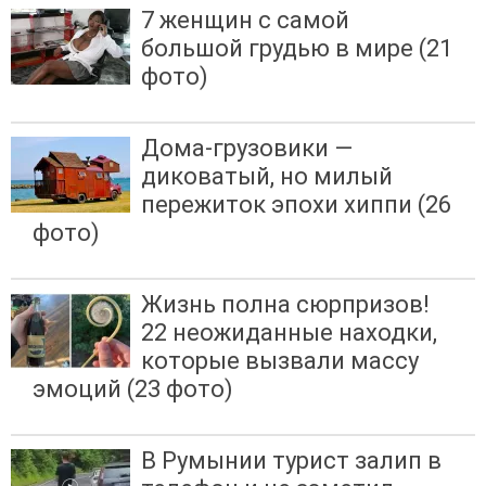
7 женщин с самой
большой грудью в мире (21
фото)
Дома-грузовики —
диковатый, но милый
пережиток эпохи хиппи (26
фото)
Жизнь полна сюрпризов!
22 неожиданные находки,
которые вызвали массу
эмоций (23 фото)
В Румынии турист залип в