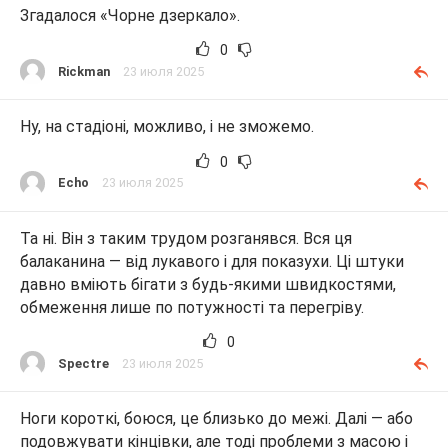
Згадалося «Чорне дзеркало».
0
Rickman
23 июля 2025
Ну, на стадіоні, можливо, і не зможемо.
0
Echo
23 июля 2025
Та ні. Він з таким трудом розганявся. Вся ця
балаканина — від лукавого і для показухи. Ці штуки
давно вміють бігати з будь-якими швидкостями,
обмеження лише по потужності та перегріву.
0
Spectre
23 июля 2025
Ноги короткі, боюся, це близько до межі. Далі — або
подовжувати кінцівки, але тоді проблеми з масою і