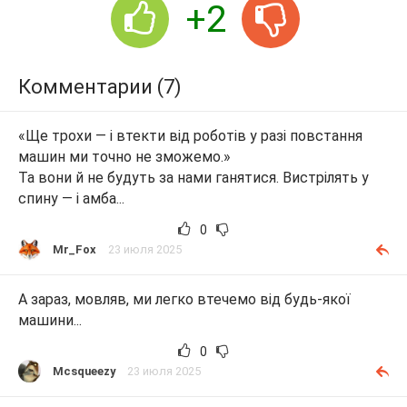
+2
Комментарии (7)
«Ще трохи — і втекти від роботів у разі повстання
машин ми точно не зможемо.»
Та вони й не будуть за нами ганятися. Вистрілять у
спину — і амба...
0
Mr_Fox
23 июля 2025
А зараз, мовляв, ми легко втечемо від будь-якої
машини...
0
Mcsqueezy
23 июля 2025