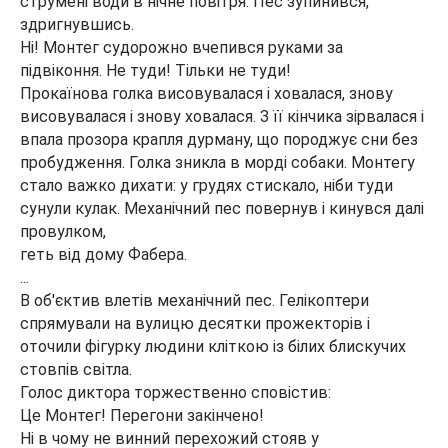
струмені води в нічне повітря. Пес зупинився,
здригнувшись.
Ні! Монтег судорожно вчепився руками за
підвіконня. Не туди! Тільки не туди!
Прокаїнова голка висовувалася і ховалася, знову
висовувалася і знову ховалася. З її кінчика зірвалася і
впала прозора крапля дурману, що породжує сни без
пробудження. Голка зникла в морді собаки. Монтегу
стало важко дихати: у грудях стискало, ніби туди
сунули кулак. Механічний пес повернув і кинувся далі
провулком,
геть від дому Фабера.
...
В об'єктив влетів механічний пес. Гелікоптери
спрямували на вулицю десятки прожекторів і
оточили фігурку людини кліткою із білих блискучих
стовпів світла.
Голос диктора торжественно сповістив:
Це Монтег! Перегони закінчено!
Ні в чому не винний перехожий стояв у