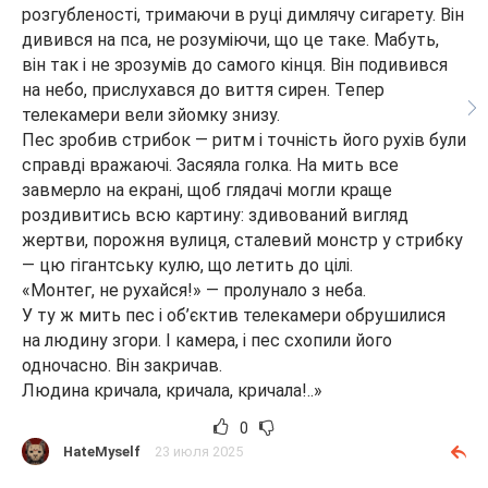
розгубленості, тримаючи в руці димлячу сигарету. Він
дивився на пса, не розуміючи, що це таке. Мабуть,
він так і не зрозумів до самого кінця. Він подивився
на небо, прислухався до виття сирен. Тепер
телекамери вели зйомку знизу.
Пес зробив стрибок — ритм і точність його рухів були
справді вражаючі. Засяяла голка. На мить все
завмерло на екрані, щоб глядачі могли краще
роздивитись всю картину: здивований вигляд
жертви, порожня вулиця, сталевий монстр у стрибку
— цю гігантську кулю, що летить до цілі.
«Монтег, не рухайся!» — пролунало з неба.
У ту ж мить пес і об’єктив телекамери обрушилися
на людину згори. І камера, і пес схопили його
одночасно. Він закричав.
Людина кричала, кричала, кричала!..»
0
HateMyself
23 июля 2025