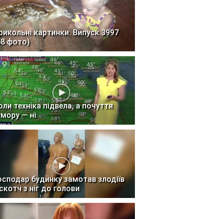
рикольні картинки. Випуск 3997
58 фото)
оли техніка підвела, а почуття
умору — ні
осподар будинку замотав злодіїв
 скотч з ніг до голови