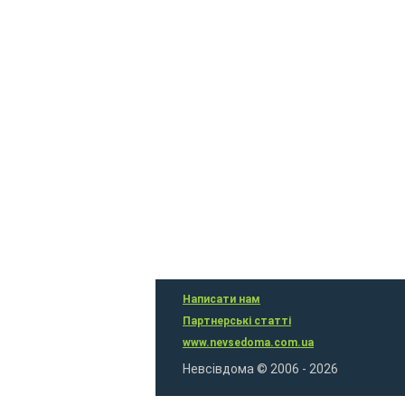
Написати нам
Партнерські статті
www.nevsedoma.com.ua
Невсівдома © 2006 - 2026