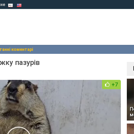
не
танні коментарі
ижку пазурів
+7
П
м