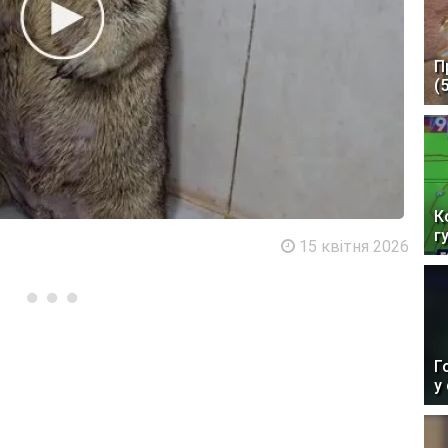
П
(
К
г
15 квітня 2026
Г
у