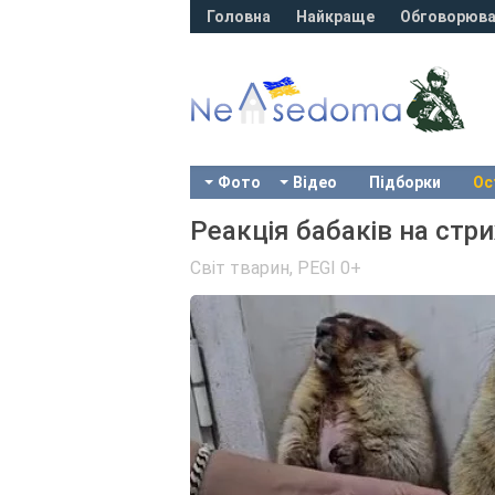
Головна
Найкраще
Обговорюва
Фото
Відео
Підборки
Ос
Реакція бабаків на стр
Світ тварин
,
PEGI 0+