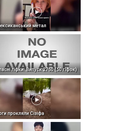
ексиканський метал
ласні гіфки. Випуск 2760 (50 гіфок)
оги прокляли Сізіфа