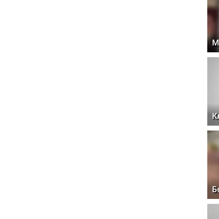
М
К
Б