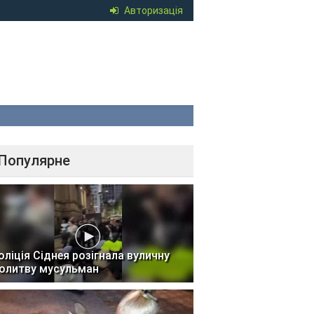
Авторизація
Популярне
оліція Сіднея розігнала вуличну
олитву мусульман