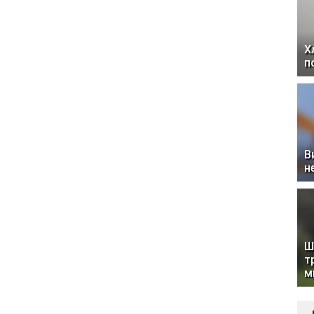
Х
п
В
н
Ш
т
м