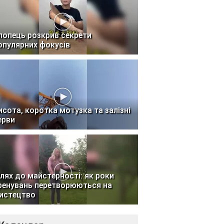
лопець розкрив секрети
опулярних фокусів
исота, коротка мотузка та залізні
ерви
лях до майстерності: як роки
ренувань перетворюються на
истецтво