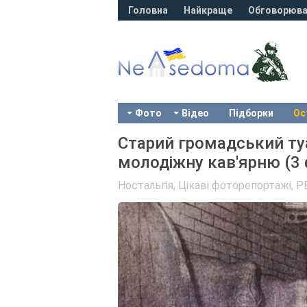
Головна
Найкраще
Обговорюва
Фото
Відео
Підборки
Ос
Старий громадський туа
молодіжну кав'ярню (3
Ностальгія
,
Цікаві фоторепортажі
,
P