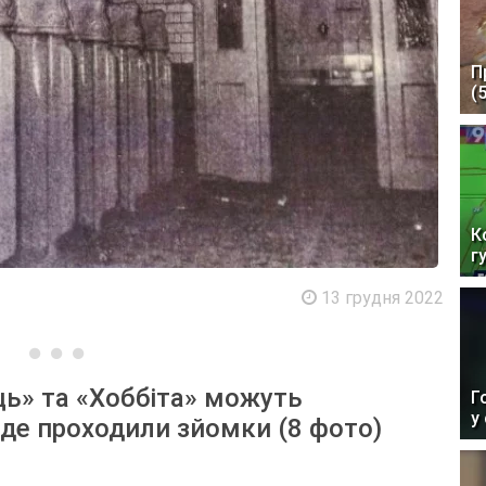
П
(
К
г
13 грудня 2022
ць» та «Хоббіта» можуть
Г
у
 де проходили зйомки (8 фото)