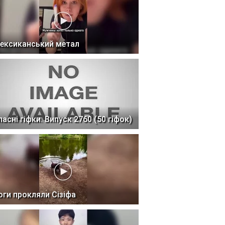
ексиканський метал
ласні гіфки. Випуск 2760 (50 гіфок)
оги прокляли Сізіфа