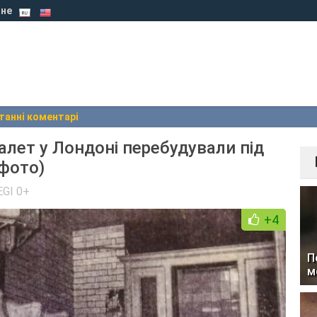
не
танні коментарі
лет у Лондоні перебудували під
 фото)
EGI 0+
+4
П
м