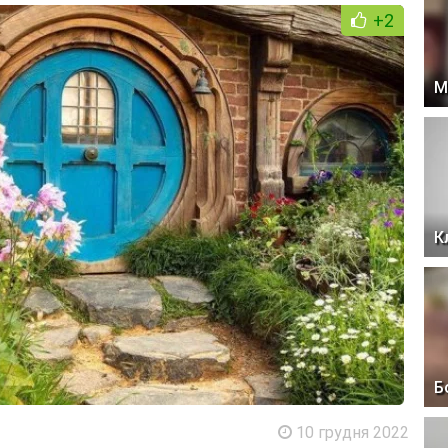
+2
М
К
Б
10 грудня 2022