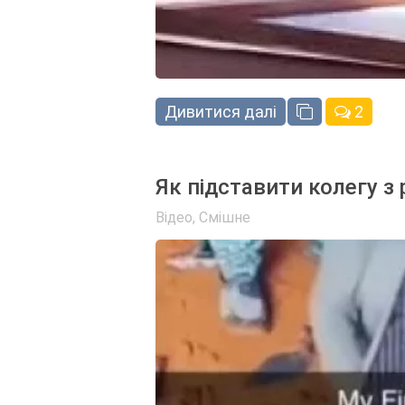
Дивитися далі
2
Як підставити колегу з
Відео
,
Смішне