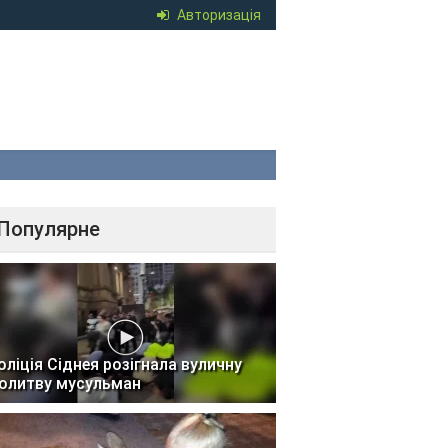
Авторизація
Популярне
оліція Сіднея розігнала вуличну
олитву мусульман