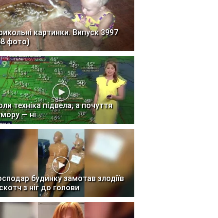
рикольні картинки. Випуск 3997
58 фото)
оли техніка підвела, а почуття
умору — ні
осподар будинку замотав злодіїв
 скотч з ніг до голови