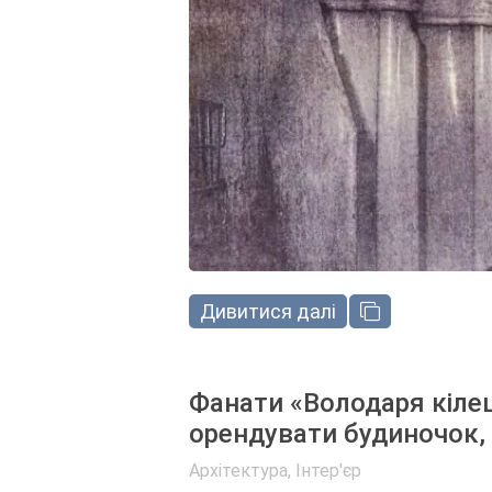
Дивитися далі
Фанати «Володаря кіле
орендувати будиночок,
Архітектура, Інтер'єр