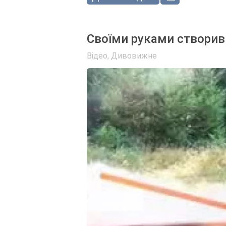
Своїми руками створив
Відео
,
Дивовижне