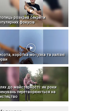
лопець розкрив секрети
опулярних фокусів
исота, коротка мотузка та залізні
ерви
лях до майстерності: як роки
ренувань перетворюються на
истецтво