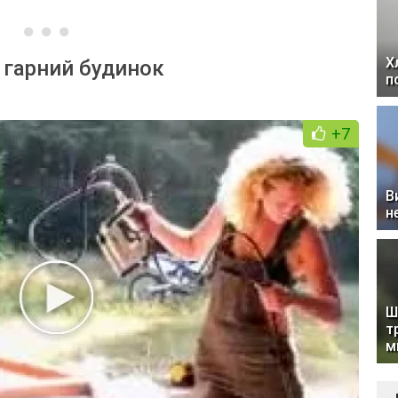
Х
 гарний будинок
п
+7
В
н
Ш
т
м