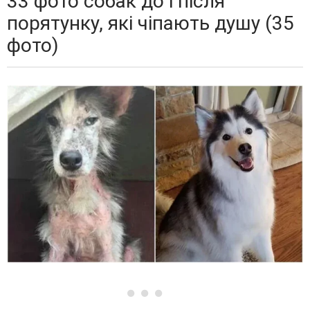
33 фото собак до і після
порятунку, які чіпають душу (35
фото)