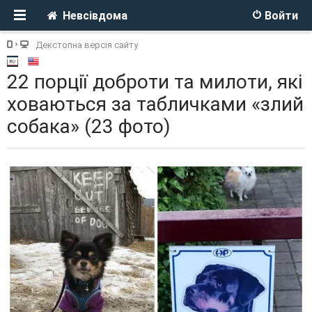
Невсівдома
Войти
Декстопна версія сайту
22 порції доброти та милоти, які
ховаються за табличками «злий
собака» (23 фото)