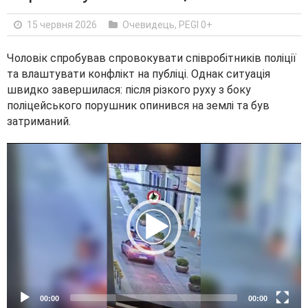
15 червня 2026
Очевидець
,
PEGI 0+
Чоловік спробував спровокувати співробітників поліції
та влаштувати конфлікт на публіці. Однак ситуація
швидко завершилася: після різкого руху з боку
поліцейського порушник опинився на землі та був
затриманий.
V
i
d
e
o
P
l
a
y
e
00:00
00:00