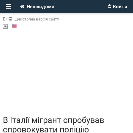
Невсівдома
Войти
Декстопна версія сайту
В Італії мігрант спробував
спровокувати поліцію