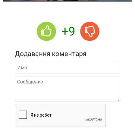
r
+9
Додавання коментаря