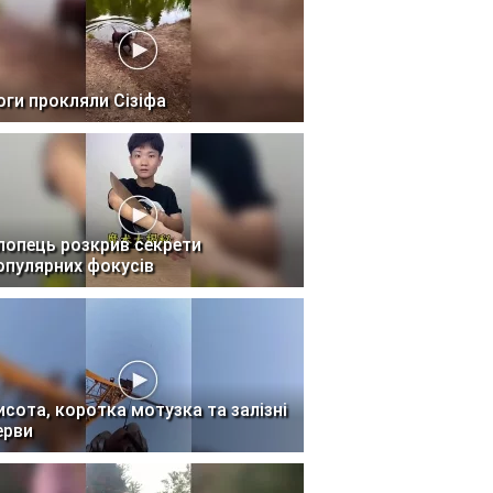
оги прокляли Сізіфа
лопець розкрив секрети
опулярних фокусів
исота, коротка мотузка та залізні
ерви