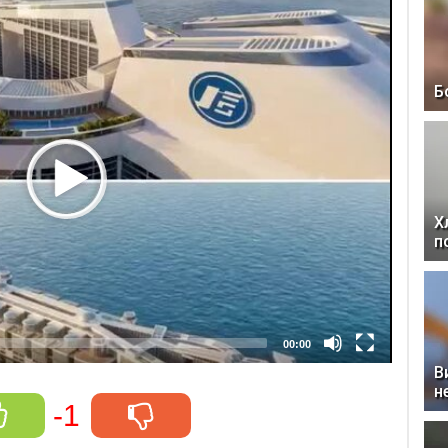
Б
Х
п
00:00
В
н
-1