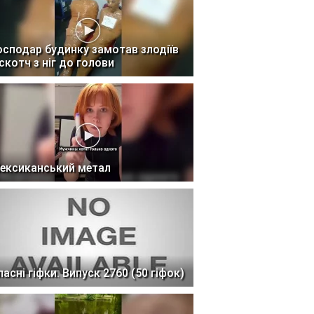
осподар будинку замотав злодіїв
 скотч з ніг до голови
ексиканський метал
ласні гіфки. Випуск 2760 (50 гіфок)