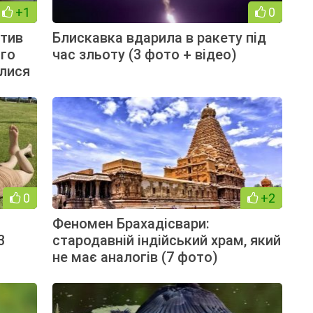
+1
0
атив
Блискавка вдарила в ракету під
ого
час зльоту (3 фото + відео)
илися
0
+2
Феномен Брахадісвари:
3
стародавній індійський храм, який
не має аналогів (7 фото)