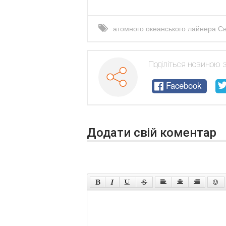
атомного океанського лайнера С
на морі
Поділіться новиною 
Facebook
Додати свій коментар