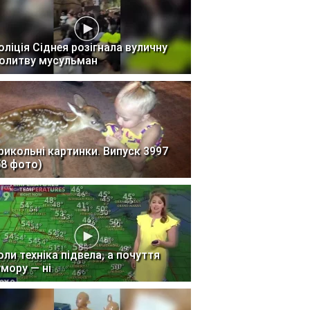
оліція Сіднея розігнала вуличну
олитву мусульман
рикольні картинки. Випуск 3997
58 фото)
оли техніка підвела, а почуття
умору — ні