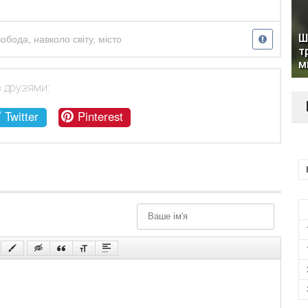
Ш
вобода
,
навколо світу
,
місто
т
м
з друзями:
Twitter
Pinterest