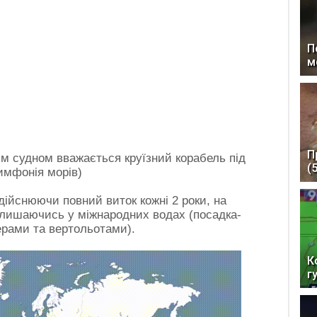
П
м
П
м судном вважається круїзний корабель під
(
имфонія морів)
здійснюючи повний виток кожні 2 роки, на
залишаючись у міжнародних водах (посадка-
ерами та вертольотами).
К
г