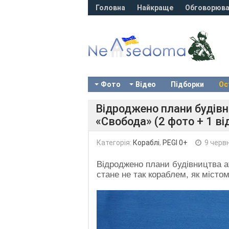
Головна
Найкраще
Обговорюва
Фото
Відео
Підборки
Ос
Відроджено плани будів
«Свобода» (2 фото + 1 ві
Категорія:
Кораблі
,
PEGI 0+
9 черв
Відроджено плани будівництва а
стане не так кораблем, як містом