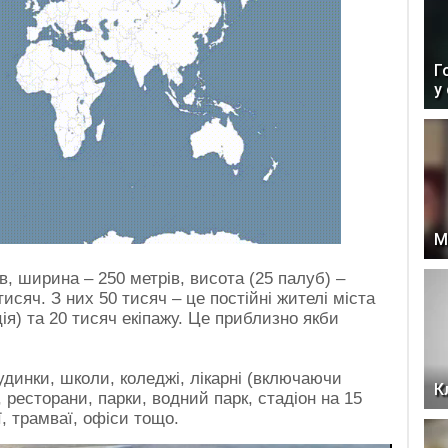
Г
у
М
, ширина – 250 метрів, висота (25 палуб) –
тисяч. З них 50 тисяч – це постійні жителі міста
ція) та 20 тисяч екіпажу. Це приблизно якби
удинки, школи, коледжі, лікарні (включаючи
К
 ресторани, парки, водний парк, стадіон на 15
ї, трамваї, офіси тощо.