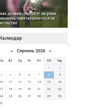
лях до майстерності: як роки
ренувань перетворюються на
истецтво
Календар
«
Серпень 2026 »
Пн
Вт
Ср
Чт
Пт
Сб
Нд
1
2
3
4
5
6
7
8
9
10
11
12
13
14
15
16
17
18
19
20
21
22
23
24
25
26
27
28
29
30
31