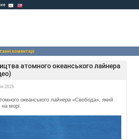
не
танні коментарі
ництва атомного океанського лайнера
део)
ня 2026
томного океанського лайнера «Свобода», який
 на морі.