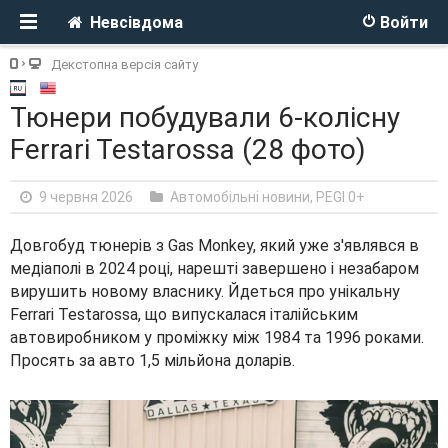
Невсівдома
Войти
Декстопна версія сайту
Тюнери побудували 6-колісну
Ferrari Testarossa (28 фото)
9 червня 2026
Автомобільні новини
,
PEGI 0+
Довгобуд тюнерів з Gas Monkey, який уже з'являвся в
медіаполі в 2024 році, нарешті завершено і незабаром
вирушить новому власнику. Йдеться про унікальну
Ferrari Testarossa, що випускалася італійським
автовиробником у проміжку між 1984 та 1996 роками.
Просять за авто 1,5 мільйона доларів.