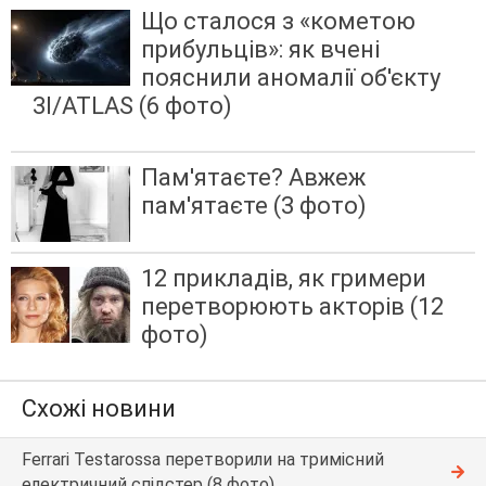
Що сталося з «кометою
прибульців»: як вчені
пояснили аномалії об'єкту
3I/ATLAS (6 фото)
Пам'ятаєте? Авжеж
пам'ятаєте (3 фото)
12 прикладів, як гримери
перетворюють акторів (12
фото)
Схожі новини
Ferrari Testarossa перетворили на тримісний
електричний спідстер (8 фото)