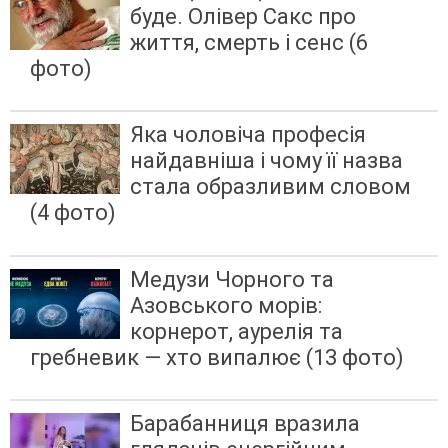
буде. Олівер Сакс про
життя, смерть і сенс (6
фото)
Яка чоловіча професія
найдавніша і чому її назва
стала образливим словом
(4 фото)
Медузи Чорного та
Азовського морів:
корнерот, аурелія та
гребневик — хто випалює (13 фото)
Барабанниця вразила