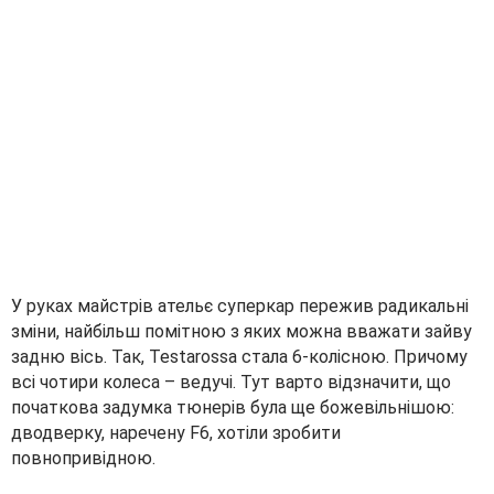
У руках майстрів ательє суперкар пережив радикальні
зміни, найбільш помітною з яких можна вважати зайву
задню вісь. Так, Testarossa стала 6-колісною. Причому
всі чотири колеса – ведучі. Тут варто відзначити, що
початкова задумка тюнерів була ще божевільнішою:
дводверку, наречену F6, хотіли зробити
повнопривідною.