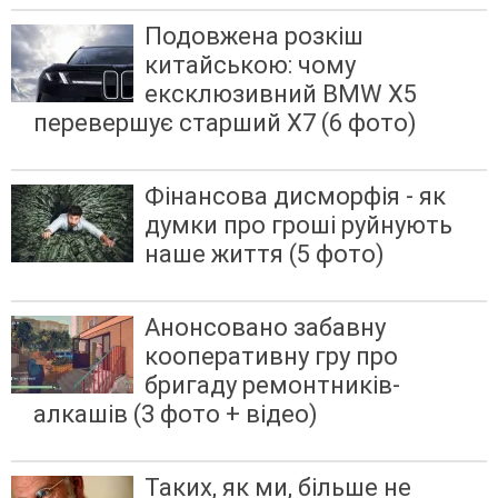
Подовжена розкіш
китайською: чому
ексклюзивний BMW X5
перевершує старший X7 (6 фото)
Фінансова дисморфія - як
думки про гроші руйнують
наше життя (5 фото)
Анонсовано забавну
кооперативну гру про
бригаду ремонтників-
алкашів (3 фото + відео)
Таких, як ми, більше не