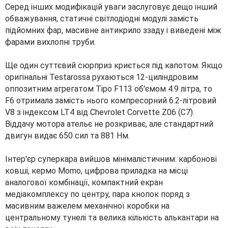
Серед інших модифікацій уваги заслуговує дещо інший
обважування, статичні світлодіодні модулі замість
підйомних фар, масивне антикрило ззаду і виведені між
фарами вихлопні труби.
Ще один суттєвий сюрприз криється під капотом. Якщо
оригінальні Testarossa рухаються 12-циліндровим
оппозитним агрегатом Tipo F113 об'ємом 4.9 літра, то
F6 отримала замість нього компресорний 6.2-літровий
V8 з індексом LT4 від Chevrolet Corvette Z06 (C7).
Віддачу мотора ательє не розкриває, але стандартний
двигун видає 650 сил та 881 Нм.
Інтер'єр суперкара вийшов мінімалістичним: карбонові
ковші, кермо Momo, цифрова приладка на місці
аналогової комбінації, компактний екран
медіакомплексу по центру, пара кнопок поряд з
масивним важелем механічної коробки на
центральному тунелі та велика кількість алькантари на