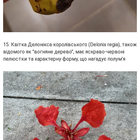
15. Квітка Делонікса королівського (Delonix regia), також
відомого як "вогняне дерево", має яскраво-червоні
пелюстки та характерну форму, що нагадує полум'я