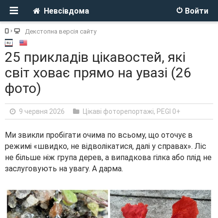
Невсівдома
Войти
Декстопна версія сайту
25 прикладів цікавостей, які
світ ховає прямо на увазі (26
фото)
9 червня 2026
Цікаві фоторепортажі
,
PEGI 0+
Ми звикли пробігати очима по всьому, що оточує в
режимі «швидко, не відволікатися, далі у справах». Ліс
не більше ніж група дерев, а випадкова гілка або плід не
заслуговують на увагу. А дарма.