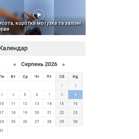
исота, коротка мотузка та залізні
ерви
Календар
«
Серпень 2026 »
Пн
Вт
Ср
Чт
Пт
Сб
Нд
1
2
3
4
5
6
7
8
9
10
11
12
13
14
15
16
17
18
19
20
21
22
23
24
25
26
27
28
29
30
31