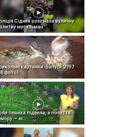
оліція Сіднея розігнала вуличну
олитву мусульман
рикольні картинки. Випуск 3997
58 фото)
оли техніка підвела, а почуття
умору — ні