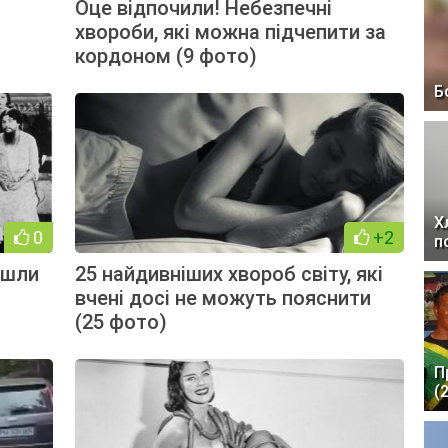
Оце відпочили! Небезпечні
хвороби, які можна підчепити за
кордоном (9 фото)
Б
Х
0
+2
п
йшли
25 найдивніших хвороб світу, які
вчені досі не можуть пояснити
(25 фото)
П
(