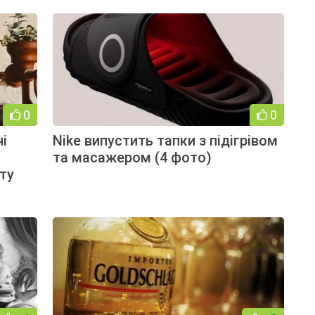
0
0
ні
Nike випустить тапки з підігрівом
и
та масажером (4 фото)
ту