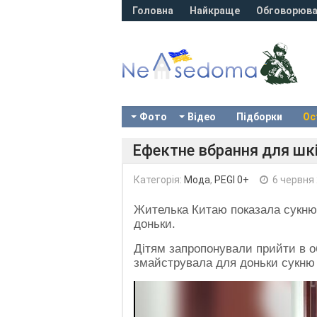
Головна
Найкраще
Обговорюва
Фото
Відео
Підборки
Ос
Ефектне вбрання для шк
Категорія:
Мода
,
PEGI 0+
6 червня
Жителька Китаю показала сукню з
доньки.
Дітям запропонували прийти в об
змайструвала для доньки сукню з
Video
Player