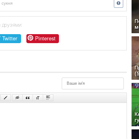
,
сукня
П
з друзями:
м
Twitter
Pinterest
П
(
К
г