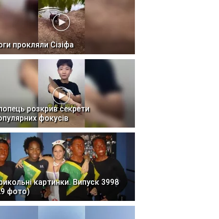
оги прокляли Сізіфа
лопець розкрив секрети
опулярних фокусів
рикольні картинки. Випуск 3998
29 фото)