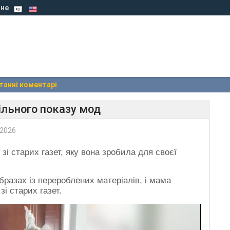
не
танні коментарі
ільного показу мод
 2026
і старих газет, яку вона зробила для своєї
разах із перероблених матеріалів, і мама
і старих газет.