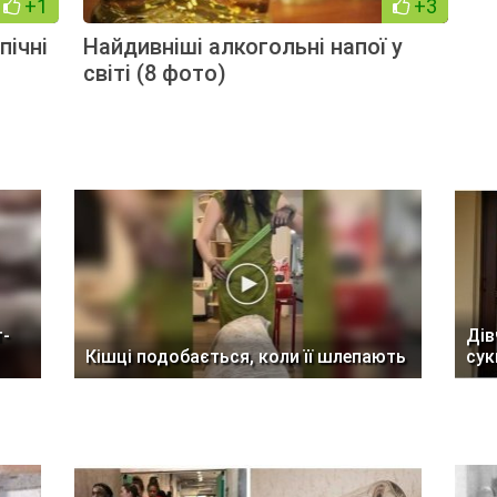
+1
+3
пічні
Найдивніші алкогольні напої у
світі (8 фото)
т-
Дів
Кішці подобається, коли її шлепають
сук