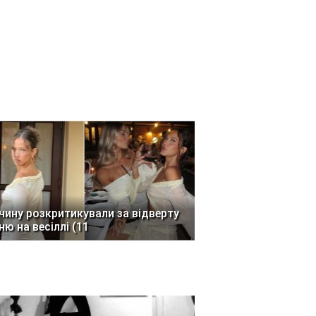
чину розкритикували за відверту
ню на весіллі (11