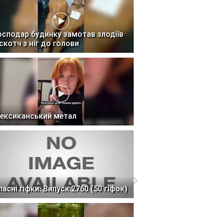
осподар будинку замотав злодіїв
 скотч з ніг до голови
ексиканський метал
ласні гіфки. Випуск 2760 (50 гіфок)