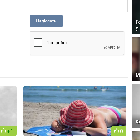
Надіслати
Г
у
М
К
+1
0