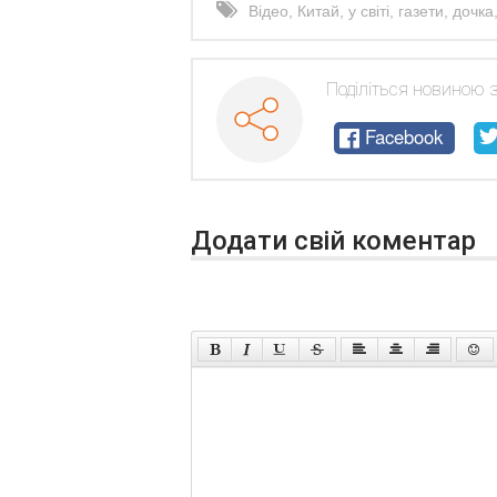
Відео
,
Китай
,
у світі
,
газети
,
дочка
Поділіться новиною 
Facebook
Додати свій коментар