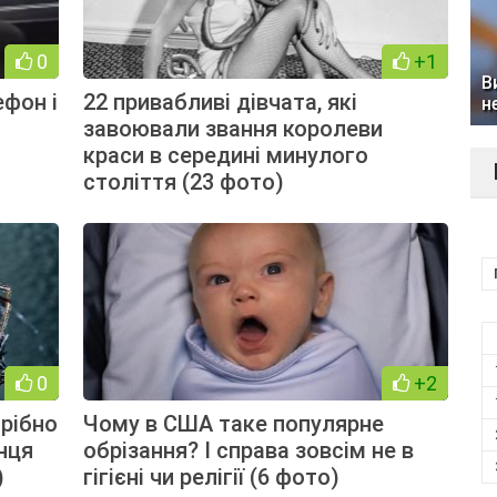
0
+1
В
ефон і
22 привабливі дівчата, які
н
завоювали звання королеви
краси в середині минулого
століття (23 фото)
0
+2
трібно
Чому в США таке популярне
нця
обрізання? І справа зовсім не в
)
гігієні чи релігії (6 фото)