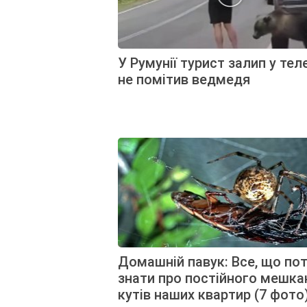
У Румунії турист залип у тел
не помітив ведмедя
Домашній павук: Все, що по
знати про постійного мешка
кутів наших квартир (7 фото