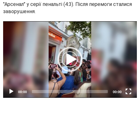
"Арсенал" у серії пенальті (4:3). Після перемоги сталися
заворушення.
V
i
d
e
o
P
l
a
y
e
00:00
00:00
r