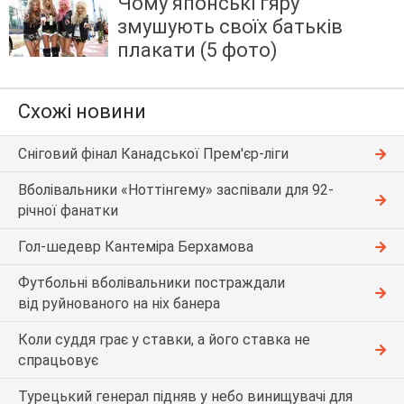
Чому японські гяру
змушують своїх батьків
плакати (5 фото)
Схожі новини
Сніговий фінал Канадської Прем'єр-ліги
Вболівальники «Ноттінгему» заспівали для 92-
річної фанатки
Гол-шедевр Кантеміра Берхамова
Футбольні вболівальники постраждали
від руйнованого на ніх банера
Коли суддя грає у ставки, а його ставка не
спрацьовує
Турецький генерал підняв у небо винищувачі для