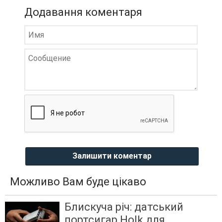
Додавання коментаря
Залишити коментар
Можливо Вам буде цікаво
Блискуча річ: датський
портсигар Holk для