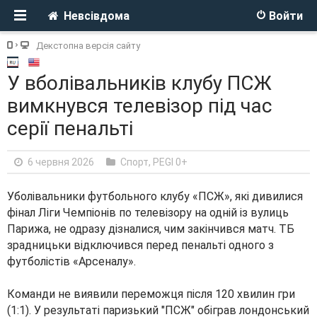
Невсівдома
Войти
Декстопна версія сайту
У вболівальників клубу ПСЖ
вимкнувся телевізор під час
серії пенальті
6 червня 2026
Cпорт
,
PEGI 0+
Уболівальники футбольного клубу «ПСЖ», які дивилися
фінал Ліги Чемпіонів по телевізору на одній із вулиць
Парижа, не одразу дізналися, чим закінчився матч. ТБ
зрадницьки відключився перед пенальті одного з
футболістів «Арсеналу».
Команди не виявили переможця після 120 хвилин гри
(1:1). У результаті паризький "ПСЖ" обіграв лондонський