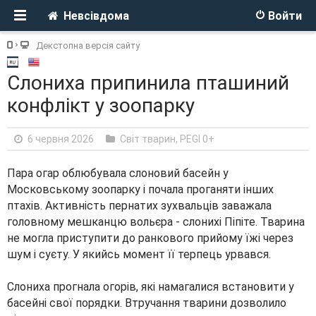
Невсівдома
Войти
Декстопна версія сайту
Слониха припинила пташиний
конфлікт у зоопарку
6 червня 2026
Світ тварин
,
PEGI 0+
Пара огар облюбувала слоновий басейн у
Московському зоопарку і почала проганяти інших
птахів. Активність пернатих зухвальців заважала
головному мешканцю вольєра - слонихі Піпіте. Тварина
не могла приступити до ранкового прийому їжі через
шум і суєту. У якийсь момент її терпець урвався.
Слониха прогнала огорів, які намагалися встановити у
басейні свої порядки. Втручання тварини дозволило