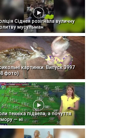
оліція Сіднея розігнала вуличну
олитву мусульман
рикольні картинки. Випуск 3997
58 фото)
оли техніка підвела, а почуття
умору — ні