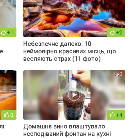
+1
+2
Небезпечне далеко: 10
не
неймовірно красивих місць, що
вселяють страх (11 фото)
3
0
+4
і:
Домашнє вино влаштувало
несподіваний фонтан на кухні