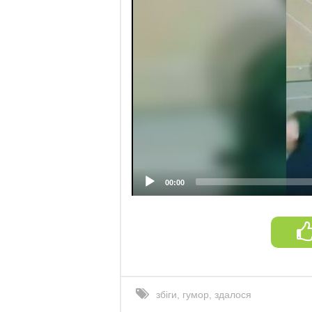
00:00
збіги
,
гумор
,
здалося