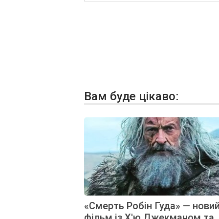
Вам буде цікаво:
«Смерть Робін Гуда» — нови
фільм із Х'ю Джекманом та