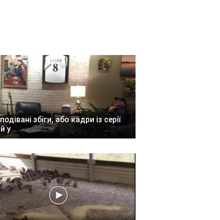
подівані збіги, або кадри із серії
ій у