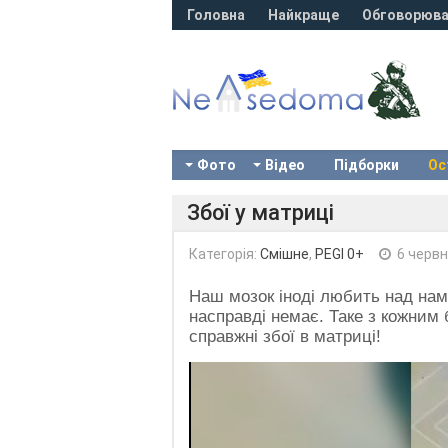
Головна
Найкраще
Обговорюва
Фото
Відео
Підборки
Ос
Збої у матриці
Категорія:
Смішне
,
PEGI 0+
6 червн
Наш мозок іноді любить над нами
насправді немає. Таке з кожним б
справжні збої в матриці!
Video
Player