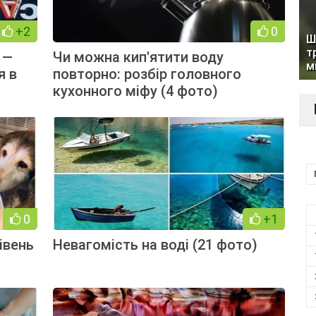
+2
0
Ш
т
 —
Чи можна кип'ятити воду
м
я в
повторно: розбір головного
кухонного міфу (4 фото)
0
+1
івень
Невагомість на воді (21 фото)