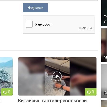
Надіслати
Г
у
М
0
0
К
й
Китайські гантелі-револьвери