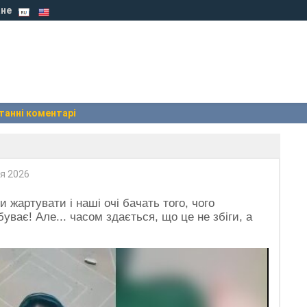
не
танні коментарі
я 2026
 жартувати і наші очі бачать того, чого
уває! Але... часом здається, що це не збіги, а