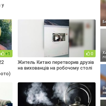
 у
Б
Х
+1
0
п
22
Житель Китаю перетворив друзів
на вихованців на робочому столі
фото)
В
н