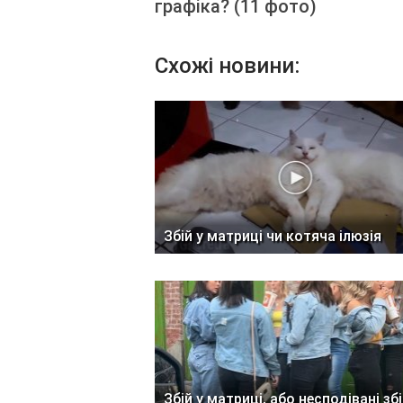
графіка? (11 фото)
Схожі новини:
Збій у матриці чи котяча ілюзія
Збій у матриці, або несподівані збі