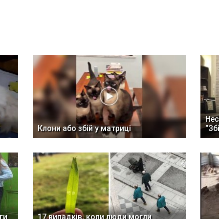
Нес
Клони або збій у матриці
"Зб
ги
17 випадків, коли люди могли