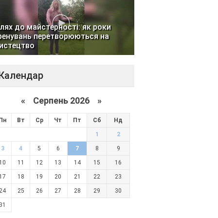
лях до майстерності: як роки
ренувань перетворюються на
истецтво
Календар
«
Серпень 2026 »
Пн
Вт
Ср
Чт
Пт
Сб
Нд
1
2
3
4
5
6
7
8
9
10
11
12
13
14
15
16
17
18
19
20
21
22
23
24
25
26
27
28
29
30
31