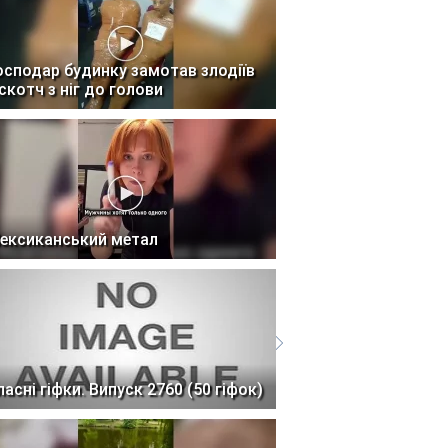
осподар будинку замотав злодіїв
 скотч з ніг до голови
ексиканський метал
ласні гіфки. Випуск 2760 (50 гіфок)