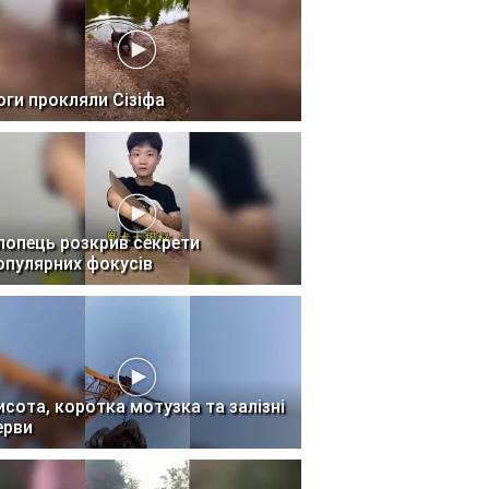
оги прокляли Сізіфа
лопець розкрив секрети
опулярних фокусів
исота, коротка мотузка та залізні
ерви