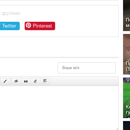
з друзями:
П
Twitter
Pinterest
м
П
(
К
г