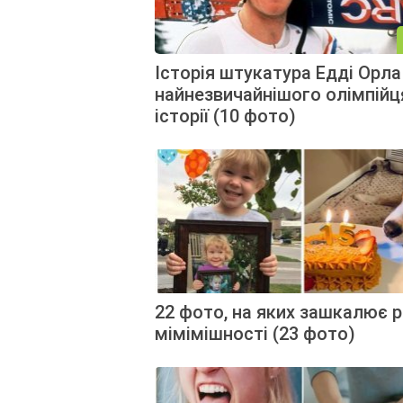
Історія штукатура Едді Орла
найнезвичайнішого олімпійц
історії (10 фото)
22 фото, на яких зашкалює р
мімімішності (23 фото)