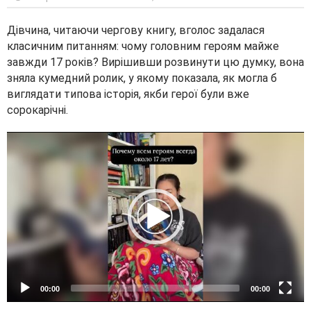
Дівчина, читаючи чергову книгу, вголос задалася
класичним питанням: чому головним героям майже
завжди 17 років? Вирішивши розвинути цю думку, вона
зняла кумедний ролик, у якому показала, як могла б
виглядати типова історія, якби герої були вже
сорокарічні.
V
i
d
e
o
P
l
a
y
e
00:00
00:00
r