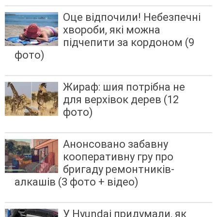
Оце відпочили! Небезпечні
хвороби, які можна
підчепити за кордоном (9
фото)
Жираф: шия потрібна не
для верхівок дерев (12
фото)
Анонсовано забавну
кооперативну гру про
бригаду ремонтників-
алкашів (3 фото + відео)
У Hyundai придумали, як