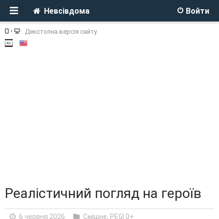
Невсівдома
Войти
Декстопна версія сайту
Реалістичний погляд на героїв
6 червня 2026
Смішне
,
PEGI 0+