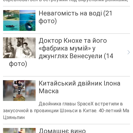
Невагомість на воді (21
фото)
Доктор Кнохе та його
«фабрика мумій» у
джунглях Венесуели (14
фото)
Китайський двійник Ілона
Маска
Двойника главы SpaceX встретили в
закусочной в провинции Шэньси в Китае. 40-летний Ма
Цзяньпин
Домашнє вино