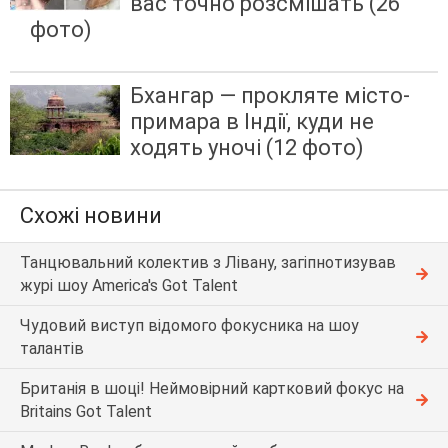
вас точно розсмішать (26
фото)
Бхангар — прокляте місто-
примара в Індії, куди не
ходять уночі (12 фото)
Схожі новини
Танцювальний колектив з Лівану, загіпнотизував
журі шоу America's Got Talent
Чудовий виступ відомого фокусника на шоу
талантів
Британія в шоці! Неймовірний картковий фокус на
Britains Got Talent