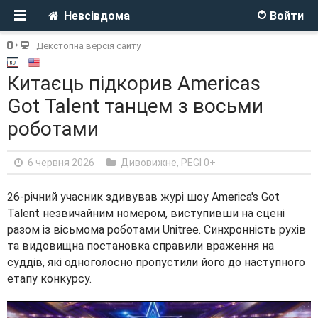
Невсівдома
Войти
Декстопна версія сайту
Китаєць підкорив Americas
Got Talent танцем з восьми
роботами
6 червня 2026
Дивовижне
,
PEGI 0+
26-річний учасник здивував журі шоу America's Got
Talent незвичайним номером, виступивши на сцені
разом із вісьмома роботами Unitree. Синхронність рухів
та видовищна постановка справили враження на
суддів, які одноголосно пропустили його до наступного
етапу конкурсу.
V