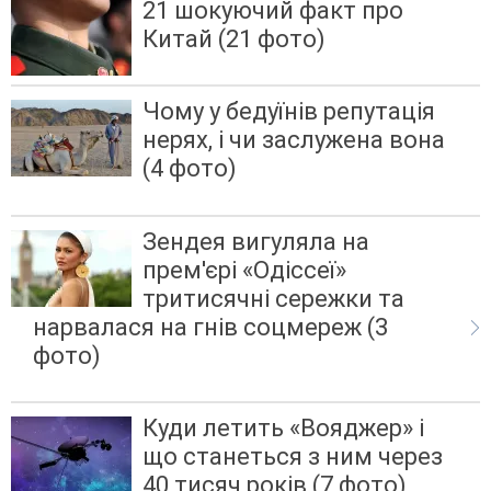
21 шокуючий факт про
Китай (21 фото)
Чому у бедуїнів репутація
нерях, і чи заслужена вона
(4 фото)
Зендея вигуляла на
прем'єрі «Одіссеї»
тритисячні сережки та
нарвалася на гнів соцмереж (3
фото)
Куди летить «Вояджер» і
що станеться з ним через
40 тисяч років (7 фото)