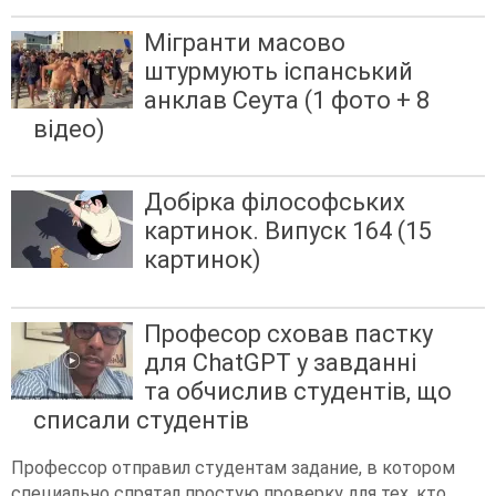
Мігранти масово
штурмують іспанський
анклав Сеута (1 фото + 8
відео)
Добірка філософських
картинок. Випуск 164 (15
картинок)
Професор сховав пастку
для ChatGPT у завданні
та обчислив студентів, що
списали студентів
Профессор отправил студентам задание, в котором
специально спрятал простую проверку для тех, кто