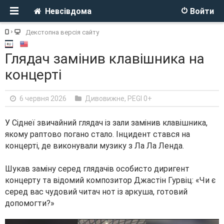
Невсівдома
Войти
Декстопна версія сайту
Глядач замінив клавішника на
концерті
6 червня 2026
Дивовижне
,
PEGI 0+
У Сіднеї звичайний глядач із зали замінив клавішника,
якому раптово погано стало. Інцидент стався на
концерті, де виконували музику з Ла Ла Ленда.
Шукав заміну серед глядачів особисто диригент
концерту та відомий композитор Джастін Гурвіц: «Чи є
серед вас чудовий читач нот із аркуша, готовий
допомогти?»