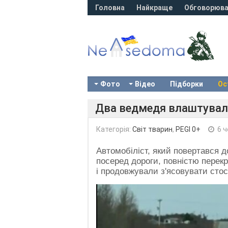
Головна
Найкраще
Обговорюва
Фото
Відео
Підборки
Ос
Два ведмедя влаштували
Категорія:
Світ тварин
,
PEGI 0+
6 ч
Автомобіліст, який повертався д
посеред дороги, повністю перек
і продовжували з'ясовувати стос
Video
Player