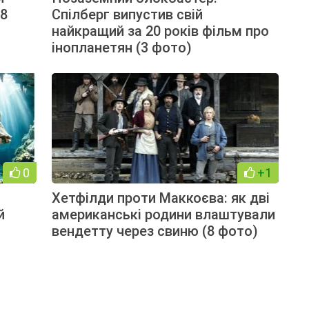
(8
Спілберг випустив свій
найкращий за 20 років фільм про
інопланетян (3 фото)
0
+1
Хетфілди проти Маккоєва: як дві
й
американські родини влаштували
вендетту через свиню (8 фото)