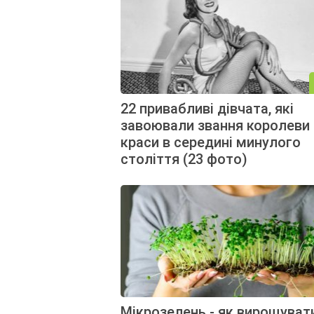
22 привабливі дівчата, які
завоювали звання королеви
краси в середині минулого
століття (23 фото)
Мікрозелень - як вирощуват