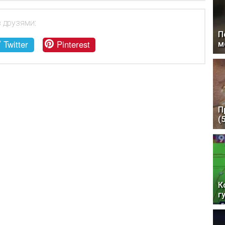
з друзями:
П
Twitter
Pinterest
м
П
(
К
г