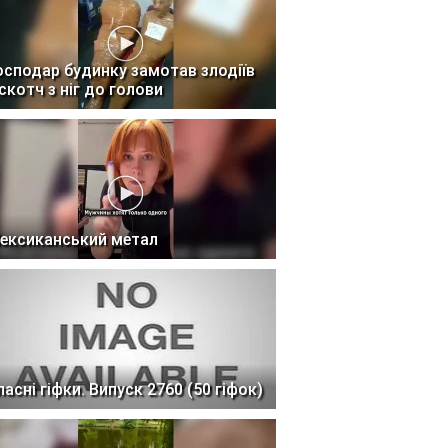
осподар будинку замотав злодіїв
 скотч з ніг до голови
ексиканський метал
ласні гіфки. Випуск 2760 (50 гіфок)