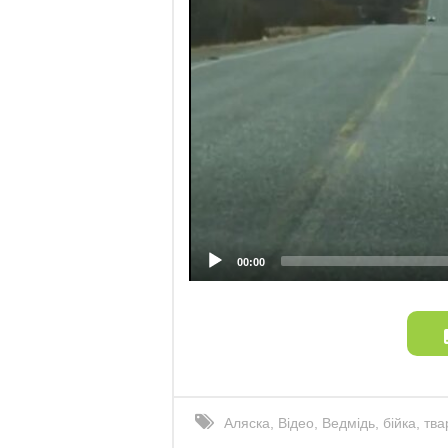
00:00
Аляска
,
Відео
,
Ведмідь
,
бійка
,
тва