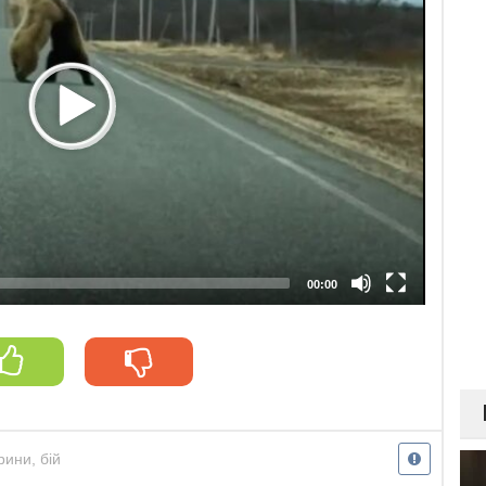
00:00
рини
,
бій