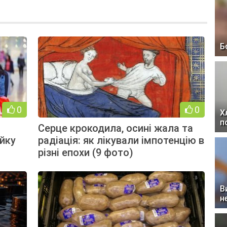
Б
0
0
Х
п
Серце крокодила, осині жала та
йку
радіація: як лікували імпотенцію в
різні епохи (9 фото)
В
н