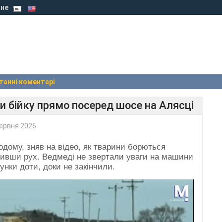
не
танні коментарі
 бійку прямо посеред шосе на Алясці
ервня 2026
одому, зняв на відео, як тварини борються
ривши рух. Ведмеді не звертали уваги на машини
унки доти, доки не закінчили.