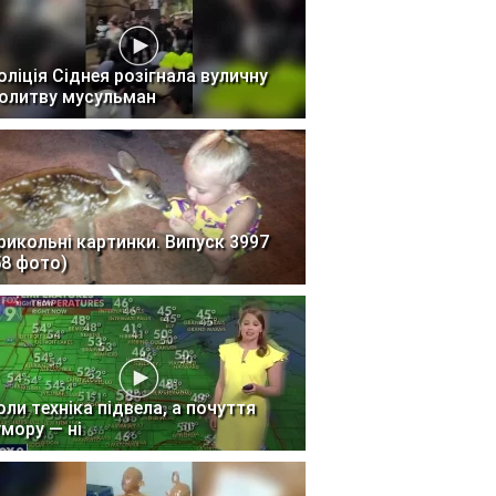
оліція Сіднея розігнала вуличну
олитву мусульман
рикольні картинки. Випуск 3997
58 фото)
оли техніка підвела, а почуття
умору — ні