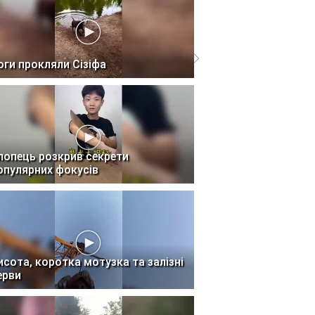
оги прокляли Сізіфа
лопець розкрив секрети
опулярних фокусів
исота, коротка мотузка та залізні
ерви