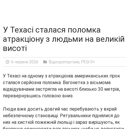
У Техасі сталася поломка
атракціону з людьми на великій
висоті
6 червня 2026
Відеорепортажі
,
PEGI 0+
У Техасі на одному з атракціонів американських гірок
сталася серйозна поломка. Вагонетка з вісьмома
відвідувачами застрягла на висоті близько 30 метрів,
перевернувшись головою вниз.
Люди вже досить довгий час перебувають у вкрай
небезпечному становищі. Рятувальники піднялися до
них на хисткій пожежній люльці і зараз вирішують, як
безпечно евакуювати всіх вісьмох, щоби не допустити