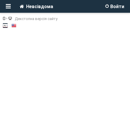
Невсівдома
Войти
Декстопна версія сайту