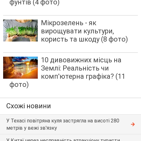
фунтів (4 фото)
Мікрозелень - як
вирощувати культури,
користь та шкоду (8 фото)
10 дивовижних місць на
Землі: Реальність чи
комп'ютерна графіка? (11
фото)
Схожі новини
У Техасі повітряна куля застрягла на висоті 280
метрів у вежі зв'язку
У Китаї через несправність атракціону туристи