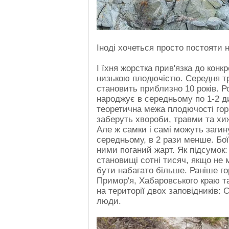
Іноді хочеться просто постояти н
І їхня жорстка прив'язка до кон
низькою плодючістю. Середня тр
становить приблизно 10 років. Р
народжує в середньому по 1-2 д
теоретична межа плодючості гор
заберуть хвороби, травми та хиж
Але ж самки і самі можуть загину
середньому, в 2 рази менше. Бої
ними поганий жарт. Як підсумок
становищі сотні тисяч, якщо не м
бути набагато більше. Раніше го
Примор'я, Хабаровського краю т
на території двох заповідників: 
люди.