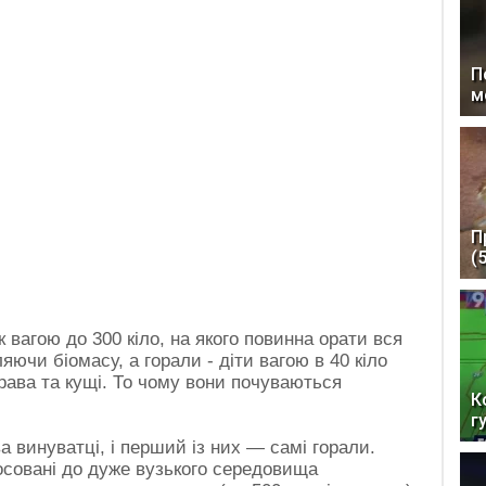
П
м
П
(
 вагою до 300 кіло, на якого повинна орати вся
яючи біомасу, а горали - діти вагою в 40 кіло
рава та кущі. То чому вони почуваються
К
г
а винуватці, і перший із них — самі горали.
осовані до дуже вузького середовища