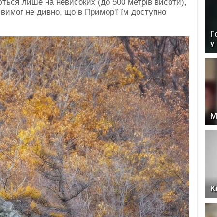
ться лише на невисоких (до 500 метрів висоти),
 вимог не дивно, що в Примор'ї їм доступно
Г
у
М
К