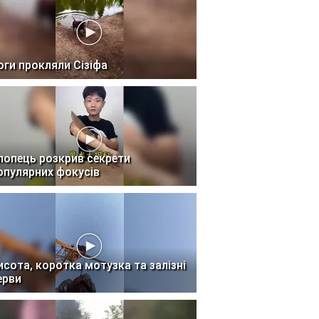
оги прокляли Сізіфа
лопець розкрив секрети
опулярних фокусів
исота, коротка мотузка та залізні
ерви