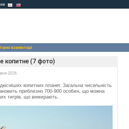
не
танні коментарі
е копитне (7 фото)
вня 2026
ідкісніших копитних планет. Загальна чисельність
тановить приблизно 700-900 особин, що можна
ких тигрів, що вимирають.