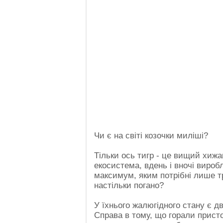
Чи є на світі козочки миліші?
Тільки ось тигр - це вищий хижак
екосистема, вдень і вночі виробл
максимум, яким потрібні лише т
настільки погано?
У їхнього жалюгідного стану є дв
Справа в тому, що горали прист