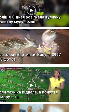
оліція Сіднея розігнала вуличну
олитву мусульман
рикольні картинки. Випуск 3997
58 фото)
оли техніка підвела, а почуття
умору — ні