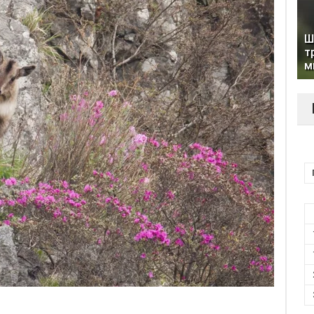
Ш
т
м