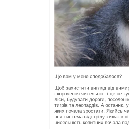
Що вам у мене сподобалося?
Щоб захистити вигляд від вимира
скорочення чисельності це не 
ліси, будувати дороги, поселенн
тигрів та леопардів. А останнє, 
яких почала зростати. Якийсь ч
вся система відстрілу хижаків пі
чисельність копитних почала па