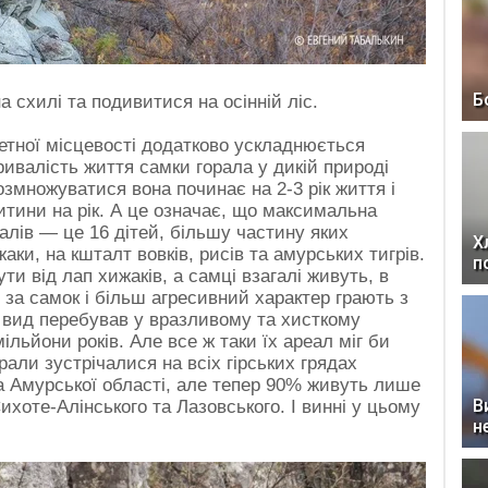
Б
а схилі та подивитися на осінній ліс.
кретної місцевості додатково ускладнюється
ивалість життя самки горала у дикій природі
озмножуватися вона починає на 2-3 рік життя і
итини на рік. А це означає, що максимальна
алів — це 16 дітей, більшу частину яких
Х
аки, на кшталт вовків, рисів та амурських тигрів.
п
ти від лап хижаків, а самці взагалі живуть, в
 за самок і більш агресивний характер грають з
: вид перебував у вразливому та хисткому
ільйони років. Але все ж таки їх ареал міг би
рали зустрічалися на всіх гірських грядах
а Амурської області, але тепер 90% живуть лише
В
Сихоте-Алінського та Лазовського. І винні у цьому
н