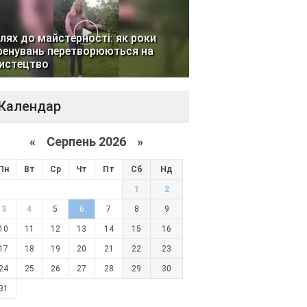
лях до майстерності: як роки
ренувань перетворюються на
истецтво
Календар
«
Серпень 2026 »
Пн
Вт
Ср
Чт
Пт
Сб
Нд
1
2
3
4
5
6
7
8
9
10
11
12
13
14
15
16
17
18
19
20
21
22
23
24
25
26
27
28
29
30
31