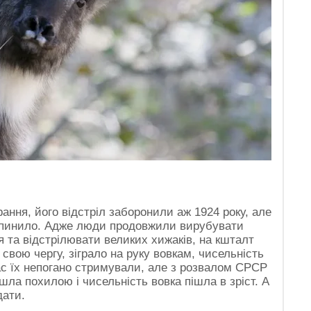
ння, його відстріл заборонили аж 1924 року, але
зупинило. Адже люди продовжили вирубувати
я та відстрілювати великих хижаків, на кшталт
у свою чергу, зіграло на руку вовкам, чисельність
ас їх непогано стримували, але з розвалом СРСР
шла похилою і чисельність вовка пішла в зріст. А
дати.