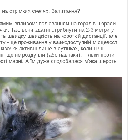
 на стрімких скелях. Запитання?
ямим впливом: полюванням на горалів. Горали -
очки. Так, вони здатні стрибнути на 2-3 метри у
ть швидку швидкість на короткій дистанції, але
ту - це проживання у важкодоступній місцевості
кізочки активні лише в сутінках, коли нічні
ні ще не роздупли (або навпаки). Тільки проти
сті марні. А їм дуже сподобалася м'яка шерсть