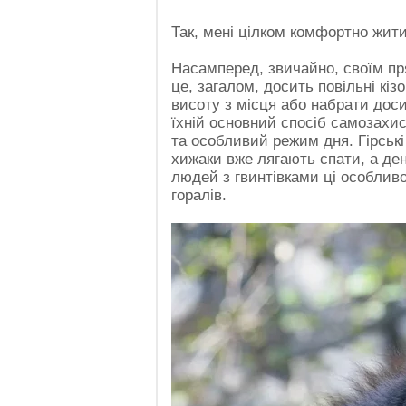
Так, мені цілком комфортно жити
Насамперед, звичайно, своїм пр
це, загалом, досить повільні кіз
висоту з місця або набрати доси
їхній основний спосіб самозахис
та особливий режим дня. Гірські 
хижаки вже лягають спати, а ден
людей з гвинтівками ці особливо
горалів.