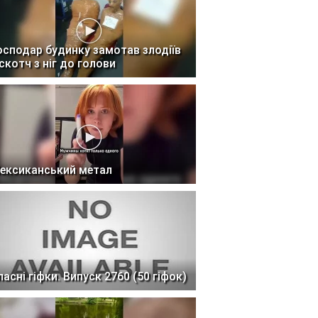
осподар будинку замотав злодіїв
 скотч з ніг до голови
ексиканський метал
ласні гіфки. Випуск 2760 (50 гіфок)