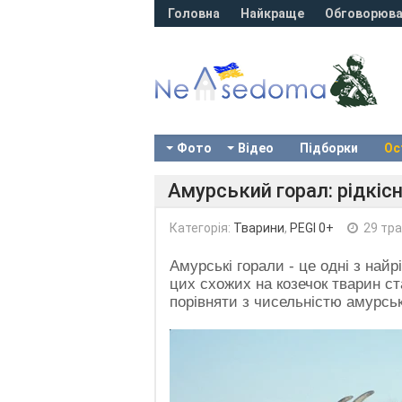
Головна
Найкраще
Обговорюва
Фото
Відео
Підборки
Ос
Амурський горал: рідкісн
Категорія:
Тварини
,
PEGI 0+
29 тра
Амурські горали - це одні з найр
цих схожих на козечок тварин с
порівняти з чисельністю амурсь