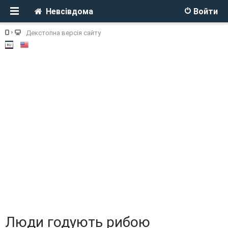
Невсівдома
Войти
Декстопна версія сайту
Люди годують рибою