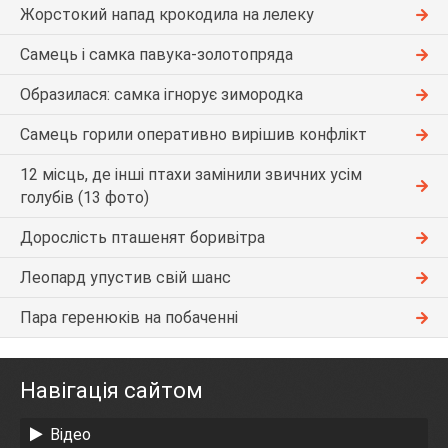
Жорстокий напад крокодила на лелеку
Самець і самка павука-золотопряда
Образилася: самка ігнорує зимородка
Самець горили оперативно вирішив конфлікт
12 місць, де інші птахи замінили звичних усім
голубів (13 фото)
Дорослість пташенят боривітра
Леопард упустив свій шанс
Пара геренюків на побаченні
Навігація сайтом
Відео