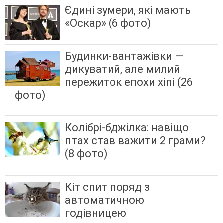
Єдині зумери, які мають
«Оскар» (6 фото)
Будинки-вантажівки —
дикуватий, але милий
пережиток епохи хіпі (26
фото)
Колібрі-бджілка: навіщо
птах став важити 2 грами?
(8 фото)
Кіт спит поряд з
автоматичною
годівницею