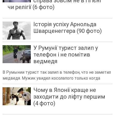
справа зовсім не в гігієні
чи релігії (6 фото)
Історія успіху Арнольда
Шварценеггера (90 фото)
У Румунії турист залип у
телефон і не помітив
ведмедя
В Румынии турист так залип в телефон, что не заметил
медведя. Мужик увидел косолапого только когда
Чому в Японії краще не
заходити до ліфту першим
(4 фото)