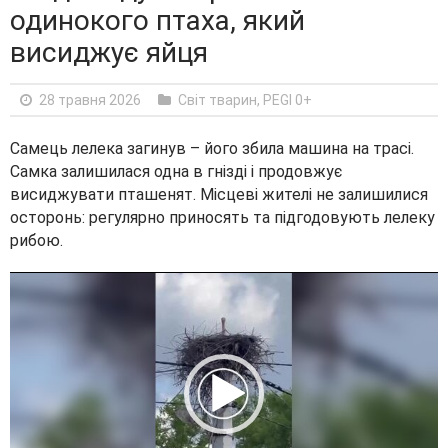
одинокого птаха, який
висиджує яйця
28 травня 2026
Світ тварин
,
PEGI 0+
Самець лелека загинув – його збила машина на трасі.
Самка залишилася одна в гнізді і продовжує
висиджувати пташенят. Місцеві жителі не залишилися
осторонь: регулярно приносять та підгодовують лелеку
рибою.
V
i
d
e
o
P
l
a