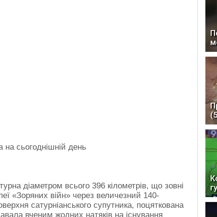
П
м
П
(
 на сьогоднішній день
К
урна діаметром всього 396 кілометрів, що зовні
г
опеї «Зоряних війн» через величезний 140-
оверхня сатурніанського супутника, поцяткована
давала вченим жодних натяків на існування