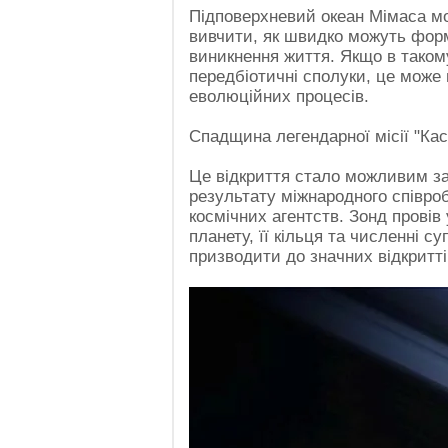
Підповерхневий океан Мімаса м
вивчити, як швидко можуть фор
виникнення життя. Якщо в таком
передбіотичні сполуки, це може
еволюційних процесів.
Спадщина легендарної місії "Касс
Це відкриття стало можливим зав
результату міжнародного співро
космічних агентств. Зонд провів
планету, її кільця та численні с
призводити до значних відкритті