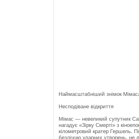
Наймасштабніший знімок Мімаса
Несподіване відкриття
Мімас — невеликий супутник Сат
нагадує «Зірку Смерті» з кіноеп
кілометровий кратер Гершель. П
безліччю ударних утворень, не 