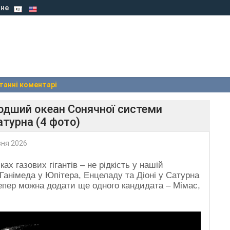
не
танні коментарі
одший океан Сонячної системи
атурна (4 фото)
вня 2026
ах газових гігантів – не рідкість у нашій
Ганімеда у Юпітера, Енцеладу та Діоні у Сатурна
тепер можна додати ще одного кандидата – Мімас,