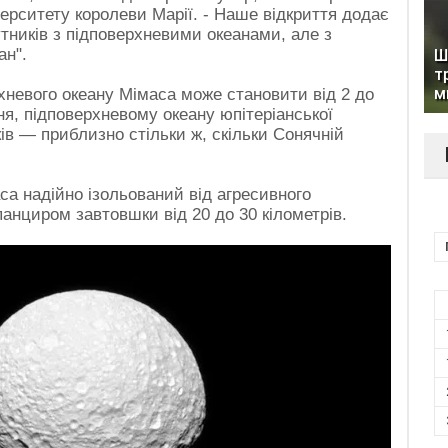
ерситету королеви Марії. - Наше відкриття додає
тників з підповерхневими океанами, але з
ан".
Ш
т
м
рхневого океану Мімаса може становити від 2 до
ння, підповерхневому океану юпітеріанської
ів — приблизно стільки ж, скільки Сонячній
аса надійно ізольований від агресивного
нциром завтовшки від 20 до 30 кілометрів.