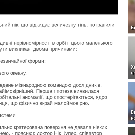
ний пік, що відкидає величезну тінь, потрапили
Б
 дивні нерівномірності в орбіті цього маленького
бути викликані двома причинами:
незвичайної форми;
Х
п
ого океану.
едене міжнародною командою дослідників,
найімовірніший. Перша гіпотеза виявилася
тальні аномалії, що спостерігаються, ядро ​​
ця, що фізично вкрай малоймовірно.
В
истеми
н
сильно кратерована поверхня не давала ніяких
нею, - пояснює доктор Нік Купер, співавтор