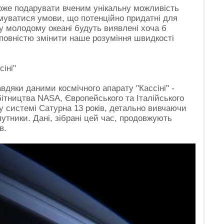
оже подарувати вченим унікальну можливість
муватися умови, що потенційно придатні для
у молодому океані будуть виявлені хоча б
 повністю змінити наше розуміння швидкості
іні"
дяки даними космічного апарату "Кассіні" -
бітництва NASA, Європейського та Італійського
 у системі Сатурна 13 років, детально вивчаючи
упутники. Дані, зібрані цей час, продовжують
в.