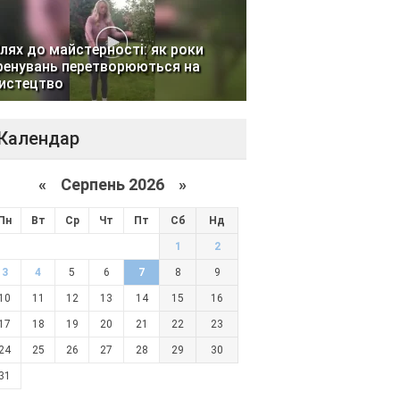
лях до майстерності: як роки
ренувань перетворюються на
истецтво
Календар
«
Серпень 2026 »
Пн
Вт
Ср
Чт
Пт
Сб
Нд
1
2
3
4
5
6
7
8
9
10
11
12
13
14
15
16
17
18
19
20
21
22
23
24
25
26
27
28
29
30
31