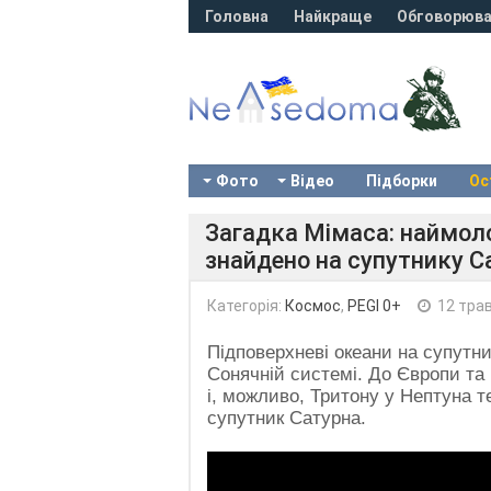
Головна
Найкраще
Обговорюва
Фото
Відео
Підборки
Ос
Загадка Мімаса: наймол
знайдено на супутнику С
Категорія:
Космос
,
PEGI 0+
12 тра
Підповерхневі океани на супутник
Сонячній системі. До Європи та 
і, можливо, Тритону у Нептуна 
супутник Сатурна.