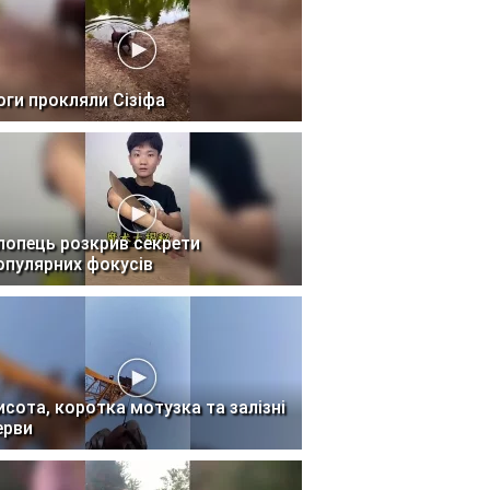
оги прокляли Сізіфа
лопець розкрив секрети
опулярних фокусів
исота, коротка мотузка та залізні
ерви