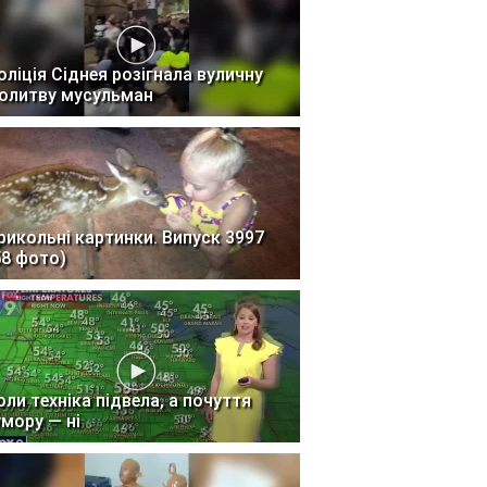
оліція Сіднея розігнала вуличну
олитву мусульман
рикольні картинки. Випуск 3997
58 фото)
оли техніка підвела, а почуття
умору — ні