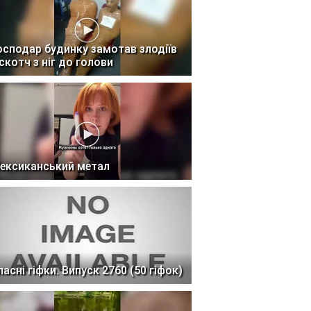
осподар будинку замотав злодіїв
 скотч з ніг до голови
ексиканський метал
ласні гіфки. Випуск 2760 (50 гіфок)