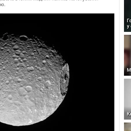
ою.
Г
у
М
К