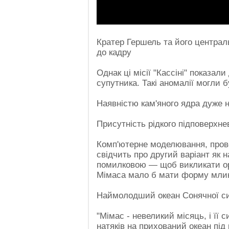
Кратер Гершель та його централь
до кадру
Однак ці місії "Кассіні" показали
супутника. Такі аномалії могли 
Наявністю кам'яного ядра дуже 
Присутність рідкого підповерхнев
Комп'ютерне моделювання, пров
свідчить про другий варіант як 
помилковою — щоб викликати орбі
Мімаса мало б мати форму млин
Наймолодший океан Сонячної с
"Мімас - невеликий місяць, і її 
натяків на прихований океан під 