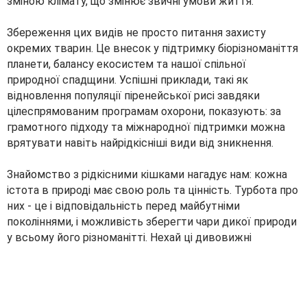
зміною клімату, що змінює звичні умови життя.
Збереження цих видів не просто питання захисту
окремих тварин. Це внесок у підтримку біорізноманіття
планети, балансу екосистем та нашої спільної
природної спадщини. Успішні приклади, такі як
відновлення популяції піренейської рисі завдяки
цілеспрямованим програмам охорони, показують: за
грамотного підходу та міжнародної підтримки можна
врятувати навіть найрідкісніші види від зникнення.
Знайомство з рідкісними кішками нагадує нам: кожна
істота в природі має свою роль та цінність. Турбота про
них - це і відповідальність перед майбутніми
поколіннями, і можливість зберегти чари дикої природи
у всьому його різноманітті. Нехай ці дивовижні
створіння продовжують прикрашати нашу планету ще
багато століть.