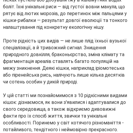
боліт. Їхні унікальні риси — від густої вовни манула, що
рятує від лютих морозів, до перетинок між пальцями у
кішки-рибалки — результат довгої еволюції та тонкого
налаштування під конкретну екологічну нішу.
Проте рідкість цих видів — не лише плід їхньої вузької
спеціалізації, а й тривожний сигнал. Знищення
природного довкілля, браконьєрство, зміна клімату та
фрагментація ареалів ставлять багато популяцій на
межу зникнення. Деякі кішки, наприклад іріомотеська
або піренейська рись, налічують лише кілька десятків
чи сотень особин у дикій природі.
У цій статті ми познайомимося з 10 рідкісними видами
кішок: дізнаємося, як вони з'явилися і адаптувалися до
свого середовища, а також відкриємо дивовижні
факти про їх спосіб життя, звички та унікальні
особливості. Поринемо у світ котячого різноманіття -
потайливого, тендітного і неймовірно прекрасного.