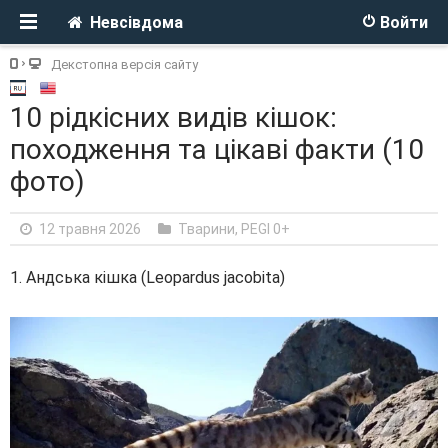
Невсівдома
Войти
Декстопна версія сайту
10 рідкісних видів кішок:
походження та цікаві факти (10
фото)
12 травня 2026
Тварини
,
PEGI 0+
1. Андська кішка (Leopardus jacobita)