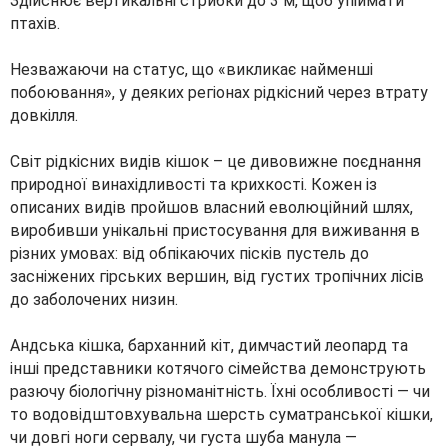
Здійснює вертикальні стрибки до 3 м, щоб упіймати
птахів.
Незважаючи на статус, що «викликає найменші
побоювання», у деяких регіонах рідкісний через втрату
довкілля.
Світ рідкісних видів кішок – це дивовижне поєднання
природної винахідливості та крихкості. Кожен із
описаних видів пройшов власний еволюційний шлях,
виробивши унікальні пристосування для виживання в
різних умовах: від обпікаючих пісків пустель до
засніжених гірських вершин, від густих тропічних лісів
до заболочених низин.
Андська кішка, барханний кіт, димчастий леопард та
інші представники котячого сімейства демонструють
разючу біологічну різноманітність. Їхні особливості — чи
то водовідштовхувальна шерсть суматранської кішки,
чи довгі ноги сервалу, чи густа шуба манула —