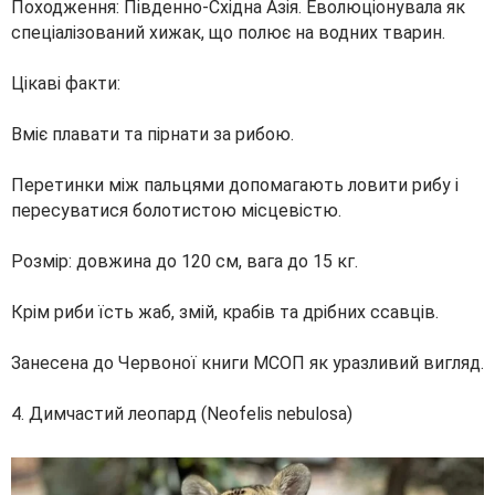
Походження: Південно-Східна Азія. Еволюціонувала як
спеціалізований хижак, що полює на водних тварин.
Цікаві факти:
Вміє плавати та пірнати за рибою.
Перетинки між пальцями допомагають ловити рибу і
пересуватися болотистою місцевістю.
Розмір: довжина до 120 см, вага до 15 кг.
Крім риби їсть жаб, змій, крабів та дрібних ссавців.
Занесена до Червоної книги МСОП як уразливий вигляд.
4. Димчастий леопард (Neofelis nebulosa)