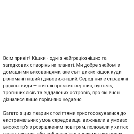
Всім привіт! Кішки - одні з найграціозніших та
загадкових створінь на планеті. Ми добре знайомі з
домашніми вихованцями, але світ диких кішок куди
різноманітніший і дивовижніший. Серед них є справжні
рідкісні види — жителі гірських вершин, пустель,
тропічних лісів та віддалених островів, про які вчені
дізналися лише порівняно недавно.
Багато з цих тварин століттями пристосовувалися до
екстремальних умов середовища: виживали в умовах
високогір'я з розрідженим повітрям, полювали у хиткіх
пісках пустель або добували їжу в каламутних водах