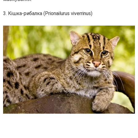
3. Кішка-рибалка (Prionailurus viverrinus)