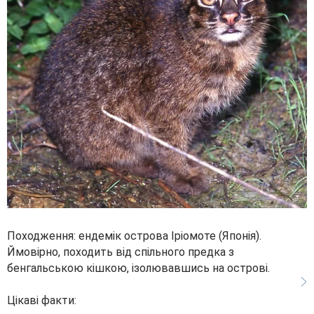
Походження: ендемік острова Іріомоте (Японія).
Ймовірно, походить від спільного предка з
бенгальською кішкою, ізолювавшись на острові.
Цікаві факти: