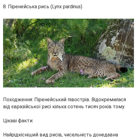
8. Піренейська рись (Lynx pardinus)
Походження: Піренейський півострів. Відокремилася
від євразійської рисі кілька сотень тисяч років тому.
Цікаві факти:
Найрідкісніший вид рисів, чисельність донедавна