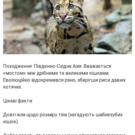
Походження: Південно-Східна Азія. Вважається
«мостом» між дрібними та великими кішками.
Еволюційно відокремився рано, зберігши риси давніх
котячих.
Цікаві факти:
Довгі ікла щодо розміру тіла (нагадують шаблезубих
кішок).