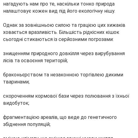
нагадують нам про те, наскільки тонко природа
налаштовує кожен вид під його екологічну нішу.
Однак за зовнішньою силою та грацією цих хижаків
ховається вразливість. Більшість рідкісних кішок
сьогодні стикаються із серйозними погрозами:
знищенням природного довкілля через вирубування
лісів та освоєння територій;
браконьєрством та незаконною торгівлею дикими
тваринами;
скороченням кормової бази через полювання з їхньої
видобуток;
фрагментацією ареалів, що веде до генетичного
збіднення популяцій;