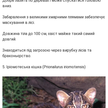
Добре лазить по деревах і може спускатися головою
вниз.
Забарвлення з великими хмарними плямами забезпечує
маскування в лісі.
Довжина тіла до 100 см, хвіст майже такий самий
довгий.
Знаходиться під загрозою через вирубку лісів та
браконьєрство.
5. Іріомотеська кішка (Prionailurus iriomotensis)