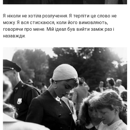
Я ніколи не хотіла розлучення. Я терпіти це слово не
можу. Я вся стискаюся, коли його вимовляють,
говорячи про мене. Мій ідеал був вийти заміж раз і
назавжди.