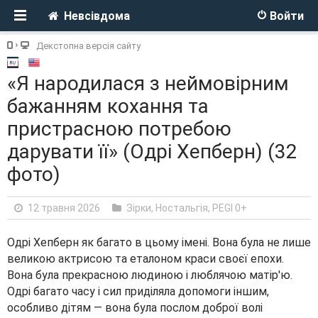
Невсівдома
Войти
Декстопна версія сайту
«Я народилася з неймовірним
бажанням кохання та
пристрасною потребою
дарувати її» (Одрі Хепберн) (32
фото)
12 травня 2026
Зірки
,
Ностальгія
,
PEGI 0+
Одрі Хепберн як багато в цьому імені. Вона була не лише
великою актрисою та еталоном краси своєї епохи.
Вона була прекрасною людиною і люблячою матір'ю.
Одрі багато часу і сил приділяла допомоги іншим,
особливо дітям — вона була послом доброї волі