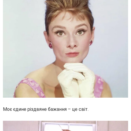
Моє єдине різдвяне бажання – це світ.