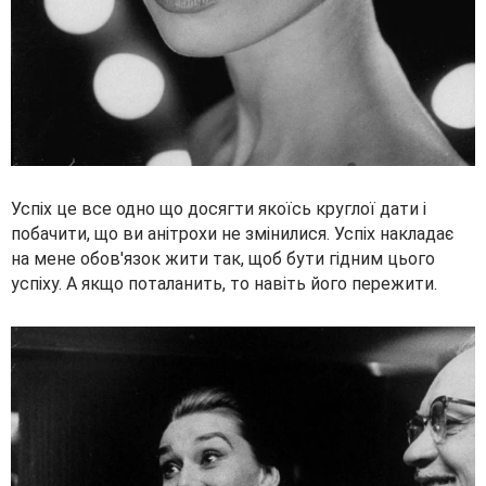
Успіх це все одно що досягти якоїсь круглої дати і
побачити, що ви анітрохи не змінилися. Успіх накладає
на мене обов'язок жити так, щоб бути гідним цього
успіху. А якщо поталанить, то навіть його пережити.