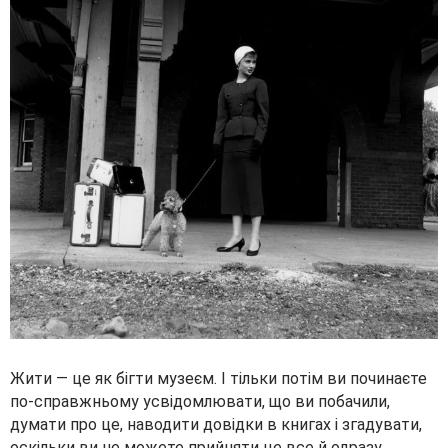
Жити — це як бігти музеєм. І тільки потім ви починаєте
по-справжньому усвідомлювати, що ви побачили,
думати про це, наводити довідки в книгах і згадувати,
оскільки ви не можете прийняти це все й одразу.