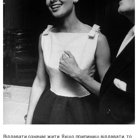
Віддавати означає жити. Якщо припиниш віддавати, то