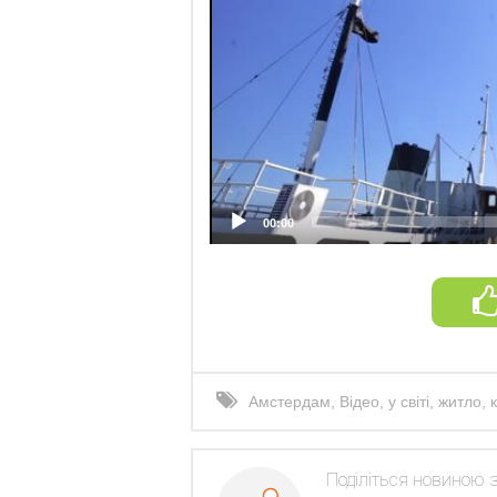
00:00
Амстердам
,
Відео
,
у світі
,
житло
,
Поділіться новиною 