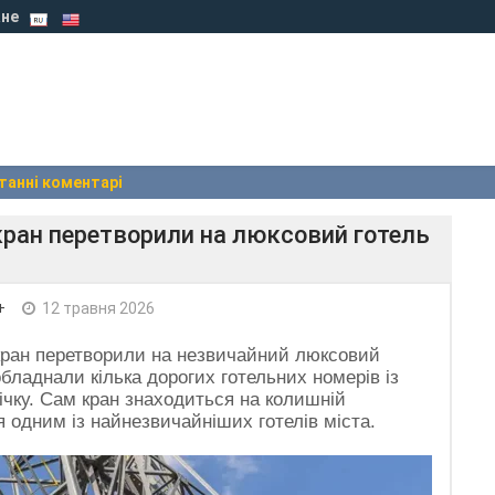
не
танні коментарі
кран перетворили на люксовий готель
+
12 травня 2026
кран перетворили на незвичайний люксовий
обладнали кілька дорогих готельних номерів із
ічку. Сам кран знаходиться на колишній
я одним із найнезвичайніших готелів міста.