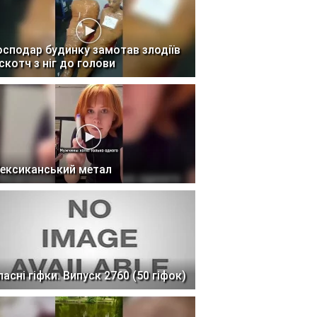
осподар будинку замотав злодіїв
 скотч з ніг до голови
ексиканський метал
ласні гіфки. Випуск 2760 (50 гіфок)