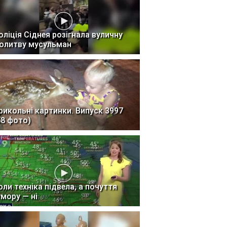
оліція Сіднея розігнала вуличну
олитву мусульман
рикольні картинки. Випуск 3997
58 фото)
оли техніка підвела, а почуття
умору — ні