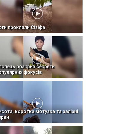
оги прокляли Сізіфа
лопець розкрив секрети
опулярних фокусів
исота, коротка мотузка та залізні
ерви