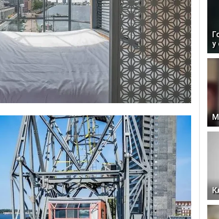
Г
у
М
К