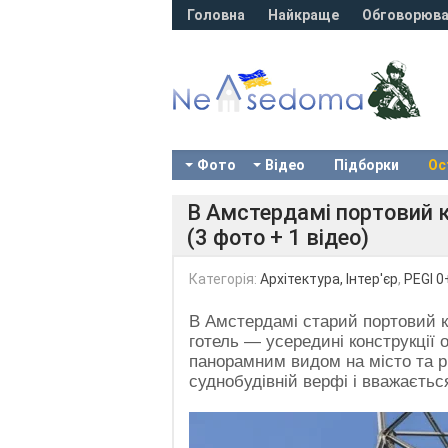
Головна
Найкраще
Обговорюва
Фото
Відео
Підборки
Ос
В Амстердамі портовий 
(3 фото + 1 відео)
Категорія:
Архітектура, Інтер'єр
,
PEGI 0
В Амстердамі старий портовий 
готель — усередині конструкції 
панорамним видом на місто та р
суднобудівній верфі і вважаєтьс