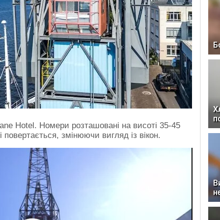
Б
Х
п
ane Hotel. Номери розташовані на висоті 35-45
і повертається, змінюючи вигляд із вікон.
В
н