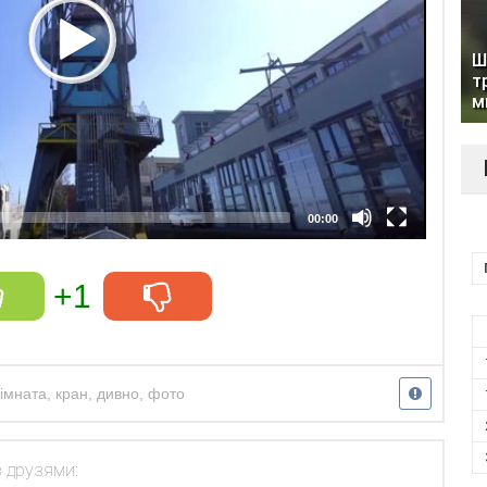
Ш
т
м
00:00
+1
кімната
,
кран
,
дивно
,
фото
з друзями: