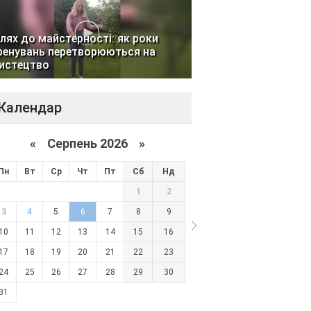
лях до майстерності: як роки
ренувань перетворюються на
истецтво
Календар
«
Серпень 2026 »
Пн
Вт
Ср
Чт
Пт
Сб
Нд
1
2
3
4
5
6
7
8
9
10
11
12
13
14
15
16
17
18
19
20
21
22
23
24
25
26
27
28
29
30
31