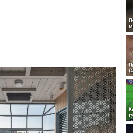
П
м
П
(
К
г