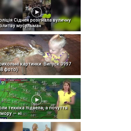
оліція Сіднея розігнала вуличну
олитву мусульман
рикольні картинки. Випуск 3997
58 фото)
оли техніка підвела, а почуття
умору — ні