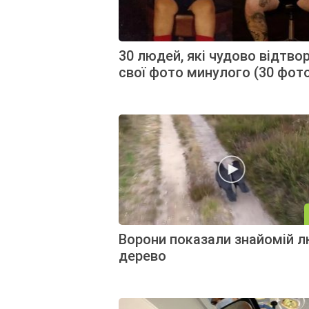
30 людей, які чудово відтво
свої фото минулого (30 фот
Ворони показали знайомій л
дерево