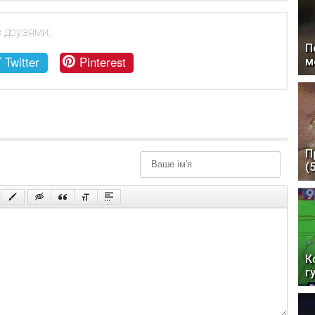
з друзями:
П
Twitter
Pinterest
м
П
(
К
г