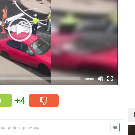
00:00
+4
лка
,
робочі
,
розмітка