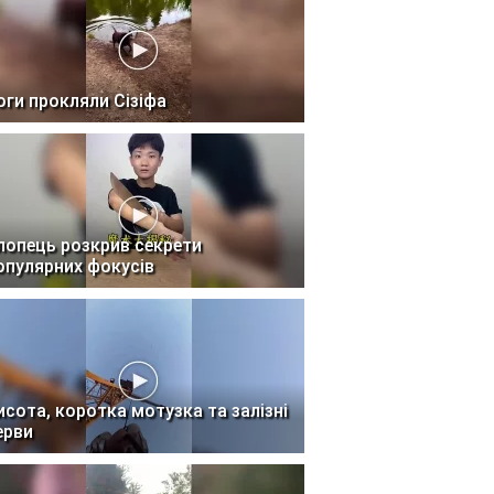
оги прокляли Сізіфа
лопець розкрив секрети
опулярних фокусів
исота, коротка мотузка та залізні
ерви