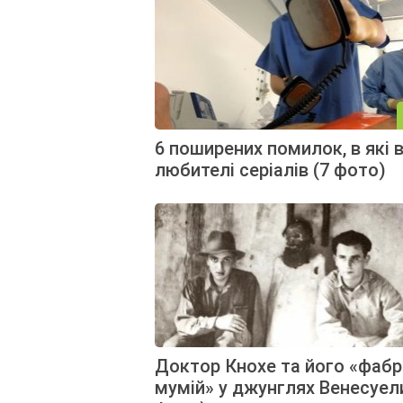
6 поширених помилок, в які 
любителі серіалів (7 фото)
Доктор Кнохе та його «фаб
мумій» у джунглях Венесуел