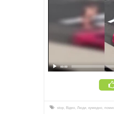
00:00
stop
,
Відео
,
Люди
,
кумедно
,
поми