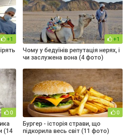
+1
+1
вірять
Чому у бедуїнів репутація нерях, і
чи заслужена вона (4 фото)
0
0
рика
Бургер - історія страви, що
и (14
підкорила весь світ (11 фото)