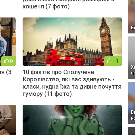
кошеня (7 фото)
Б
0
+1
Х
я (3
10 фактів про Сполучене
п
Королівство, які вас здивують -
класи, нудна їжа та дивне почуття
гумору (11 фото)
В
н