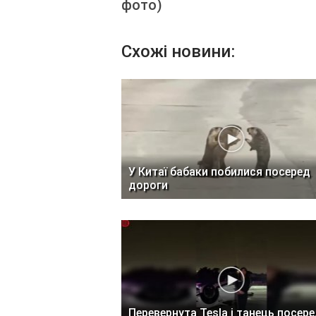
фото)
Схожі новини:
У Китаї бабаки побилися посеред
дороги
Перевернута Tesla і танець посер