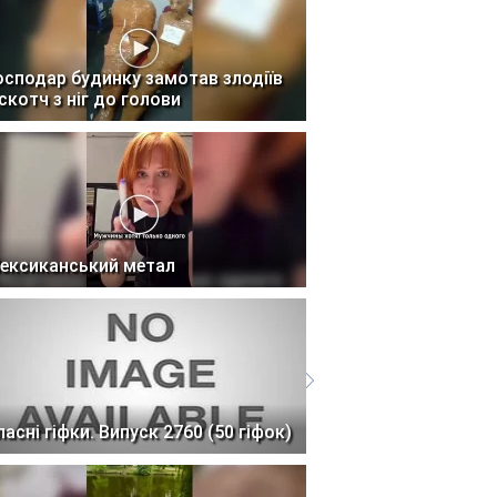
осподар будинку замотав злодіїв
 скотч з ніг до голови
ексиканський метал
ласні гіфки. Випуск 2760 (50 гіфок)