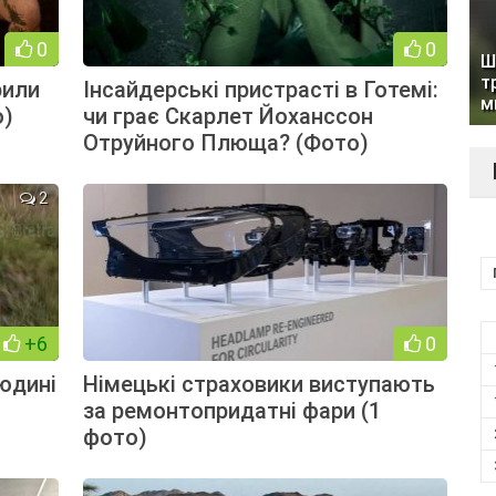
0
0
Ш
т
рили
Інсайдерські пристрасті в Готемі:
м
о)
чи грає Скарлет Йоханссон
Отруйного Плюща? (Фото)
2
+6
0
юдині
Німецькі страховики виступають
за ремонтопридатні фари (1
фото)