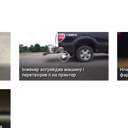
Інженер апгрейдив машину і
Ніч
перетворив її на принтер.
фар
ед