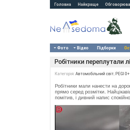
Головна
Найкраще
Обговорюва
Фото
Відео
Підборки
Ос
Робітники переплутали лі
Категорія:
Автомобільний світ
,
PEGI 0+
Робітники мали нанести на доро
прямо серед розмітки. Найцікавіш
помітив, і дивний напис спокій
Video
Player