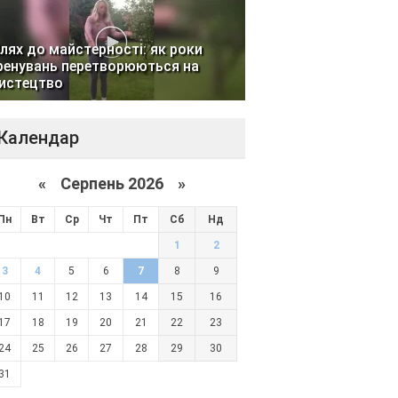
лях до майстерності: як роки
ренувань перетворюються на
истецтво
Календар
«
Серпень 2026 »
Пн
Вт
Ср
Чт
Пт
Сб
Нд
1
2
3
4
5
6
7
8
9
10
11
12
13
14
15
16
17
18
19
20
21
22
23
24
25
26
27
28
29
30
31