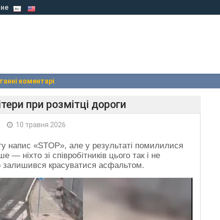
не
танні коментарі
тери при розмітці дороги
10 травня 2026
гу напис «STOP», але у результаті помилилися
е — ніхто зі співробітників цього так і не
но залишився красуватися асфальтом.