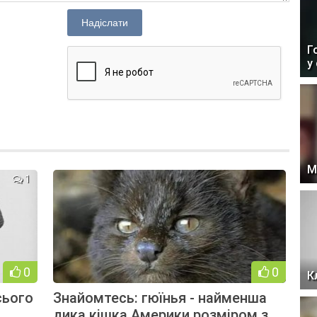
Надіслати
Г
у
М
1
0
0
К
сього
Знайомтесь: гюїнья - найменша
дика кішка Америки розміром з