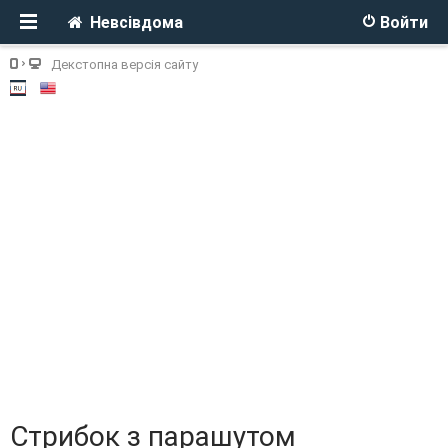
Невсівдома
Войти
Декстопна версія сайту
Стрибок з парашутом