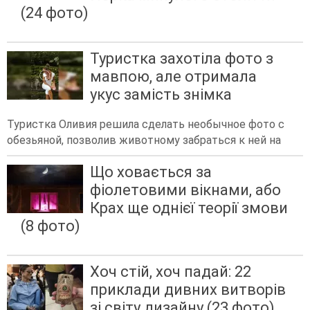
(24 фото)
Туристка захотіла фото з
мавпою, але отримала
укус замість знімка
Туристка Оливия решила сделать необычное фото с
обезьяной, позволив животному забраться к ней на
Що ховається за
фіолетовими вікнами, або
Крах ще однієї теорії змови
(8 фото)
Хоч стій, хоч падай: 22
приклади дивних витворів
зі світу дизайну (23 фото)