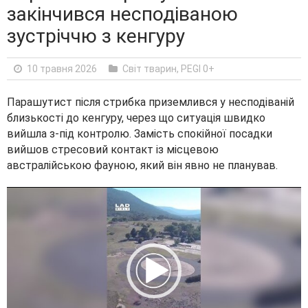
закінчився несподіваною
зустріччю з кенгуру
10 травня 2026
Світ тварин
,
PEGI 0+
Парашутист після стрибка приземлився у несподіваній
близькості до кенгуру, через що ситуація швидко
вийшла з-під контролю. Замість спокійної посадки
вийшов стресовий контакт із місцевою
австралійською фауною, який він явно не планував.
V
i
d
e
o
P
l
a