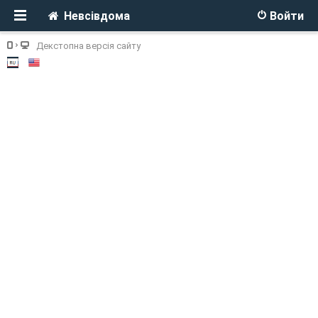
Невсівдома
Войти
Декстопна версія сайту