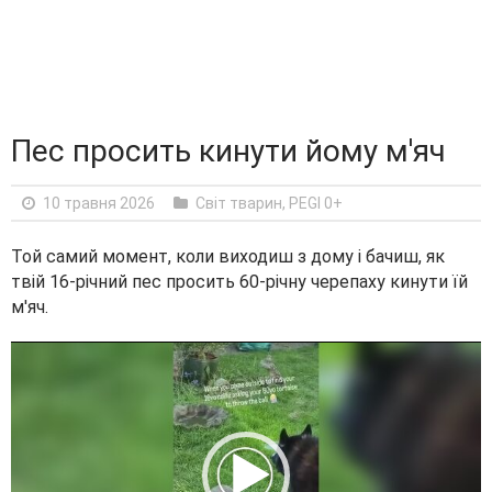
Пес просить кинути йому м'яч
10 травня 2026
Світ тварин
,
PEGI 0+
Той самий момент, коли виходиш з дому і бачиш, як
твій 16-річний пес просить 60-річну черепаху кинути їй
м'яч.
V
i
d
e
o
P