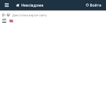
Невсівдома
Войти
Декстопна версія сайту