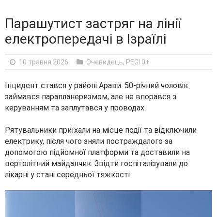
Парашутист застряг на лінії
електропередачі в Ізраїлі
10 травня 2026
Очевидець
,
PEGI 0+
Інцидент стався у районі Арави. 50-річний чоловік
займався парапланеризмом, але не впорався з
керуванням та заплутався у проводах.
Рятувальники приїхали на місце події та відключили
електрику, після чого зняли постраждалого за
допомогою підйомної платформи та доставили на
вертолітний майданчик. Звідти госпіталізували до
лікарні у стані середньої тяжкості.
V
i