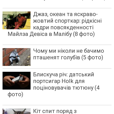
Джаз, океан та яскраво-
жовтий спорткар: рідкісні
кадри повсякденності
Майлза Девіса в Малібу (8 фото)
Чому ми ніколи не бачимо
пташенят голубів (5 фото)
Блискуча річ: датський
портсигар Holk для
поціновувачів тютюну (4
фото)
Кіт спит поряд з