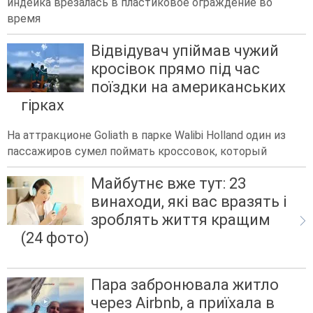
индейка врезалась в пластиковое ограждение во
время
Відвідувач упіймав чужий
кросівок прямо під час
поїздки на американських
гірках
На аттракционе Goliath в парке Walibi Holland один из
пассажиров сумел поймать кроссовок, который
Майбутнє вже тут: 23
винаходи, які вас вразять і
зроблять життя кращим
(24 фото)
Пара забронювала житло
через Airbnb, а приїхала в